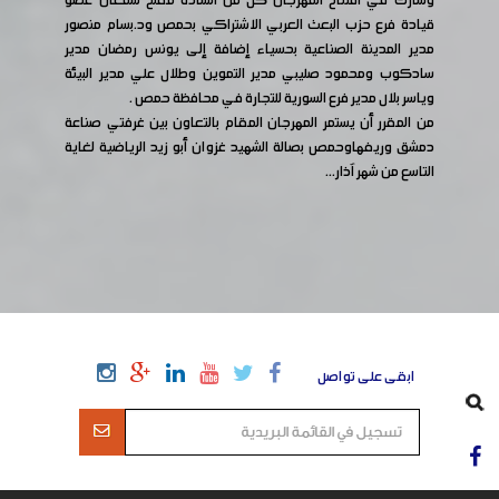
وشارك في افتتاح المهرجان كل من السادة مفلح سمعان عضو
قيادة فرع حزب البعث العربي الاشتراكي بحمص ود.بسام منصور
مدير المدينة الصناعية بحسياء إضافة إلى يونس رمضان مدير
سادكوب ومحمود صليبي مدير التموين وطلال علي مدير البيئة
وياسر بلال مدير فرع السورية للتجارة في محافظة حمص .
من المقرر أن يستمر المهرجان المقام بالتعاون بين غرفتي صناعة
دمشق وريفهاوحمص بصالة الشهيد غزوان أبو زيد الرياضية لغاية
التاسع من شهر آذار...
ابقى على تواصل