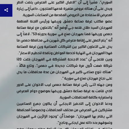
السوري"، مشيراً إلى أن "الاقبال الكبير على المعرض يلفت النظر
ويدل على أن هناك عروض متميزة قدمها المنتجون ، داعياً إلى زيارة
المعرض للاستفادة من العروض المقدمة من الصناعات السورية.
عضو مكتب غرفة صناعة دمشق وريفها ورئيس اللجنة المنظمة
للمهرجان السيد طلال قلعه جي أوضح أنه "بالتعاون مع غرفة صناعة
حمص وريفها قمنا بمهرجان صنع في سورية بدورته 53"، لافتاً إلى
أنه "يتم العمل على إقامة معرض كل شهرين في محافظة حمص ما
يدل على التعاون الكبير بين الشركات الصناعية وين غرفة الصناعة
فهذا المهرجان في النهاية لخدمة المواطن ونافذة لتحطيم الاسعار".
وبين قلعجي أن "عدد الاجنحة المشاركة في المهرجان بلغت 120
شركة ضمت لأول مرة شركات جديدة في حمص"، وتابع قائلاً :
"هناك تنوع صناعي كبير في المهرجان من عدة محافظات ما يدل
على نجاح مهرجان صنع في سورية ".
ومن جهته اثنى رئس غرفة صناعة حمص لبيب الاخوان على الدور
الذي قامت به غرفة صناعة دمشق وريفها بموضوع دوام المعرض
واستمراره بكافة المحافظات السورية.
ودعا الاخوان إلى التحفيز الايجابي أن يكون جميع الصناعيين
مشاركين في المعرض من مختلف المحافظات وخصوصاً المحافظة
التي يقام بها المهرجان"، موضحاً أن "وجود الزائرين في المهرجان
وتسوقهم بحد ذاته عمل ايجابي وناجح".