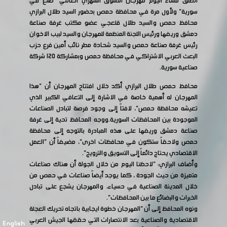
انطلق مساء اليوم مهرجان التسوق الشهري العائلي "صنع في
سورية" ولأول مرة في محافظة حمص بحضور السيد طلال البرازي
محافظ حمص والسيد طلال قلعجي عضو مكتب غرفة صناعة
دمشق وريفها ورئيس اللجنة المنظمة للمهرجان والسيد لبيب الاخوان
رئيس غرفة صناعة حمص والسيد شحادة مطر نائب أمين فرع حزب
البعث العربي الاشتراكي في محافظة حمص وبمشاركة 120 شركة
صناعية سورية.
محافظ حمص طلال البرازي أكد خلال افتتاح المهرجان أن "هذا
المهرجان له أهمية خاصة في الاشارة إلى التعافي الكبير الذي
تعيشه محافظة حمص"، لافتاً إلى وجود فرصة لتبادل الصناعات
الموجودة بين المحافظات السورية.ووجه المحافظ تحية إلى غرفة
صناعة دمشق وريفها على هذه المبادرة بالتوجه إلى محافظة
حمص ولاحقاً ستكون في محافظات اخرى"، مضيفاً أن "العمل
الاقتصادي يحتاج دائماً إلى التسويق والترويج".
وأضاف البرازي: "لاحظنا اليوم من خلال الجولة أن هناك صناعات
متميزة من حيث الجودة ، كما يوجد أيضاً صناعات في حمص من
خلال المدينة الصناعية في حسياء، والمهرجان يشجع على تبادل
الخبرات والبضائع ما بين المحافظات".
ونوه المحافظ إلى أن "المهرجان خطوة ايجابية باتجاه تحريك العجلة
الاقتصادية والصناعية بعد الانتصارات التي حققها الجيش العربي
English