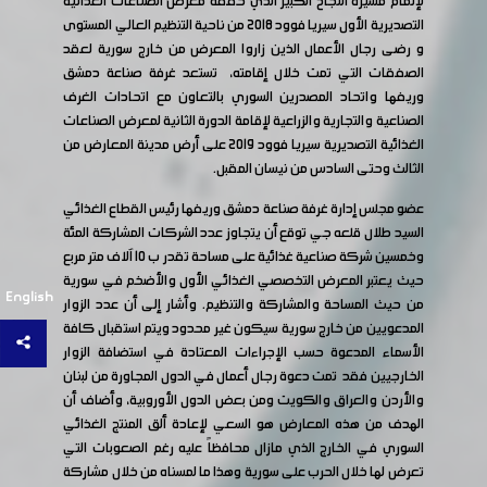
لإتمام مسيرة النجاح الكبير الذي حققه معرض الصناعات الغذائية
التصديرية الأول سيريا فوود 2018 من ناحية التنظيم العالي المستوى
و رضى رجال الأعمال الذين زاروا المعرض من خارج سورية لعقد
الصفقات التي تمت خلال إقامته، تستعد غرفة صناعة دمشق
وريفها واتحاد المصدرين السوري بالتعاون مع اتحادات الغرف
الصناعية والتجارية والزراعية لإقامة الدورة الثانية لمعرض الصناعات
الغذائية التصديرية سيريا فوود 2019 على أرض مدينة المعارض من
الثالث وحتى السادس من نيسان المقبل.
عضو مجلس إدارة غرفة صناعة دمشق وريفها رئيس القطاع الغذائي
السيد طلال قلعه جي توقع أن يتجاوز عدد الشركات المشاركة المئة
وخمسين شركة صناعية غذائية على مساحة تقدر ب 10 آلاف متر مربع
حيث يعتبر المعرض التخصصي الغذائي الأول والأضخم في سورية
English
من حيث المساحة والمشاركة والتنظيم. وأشار إلى أن عدد الزوار
المدعويين من خارج سورية سيكون غير محدود ويتم استقبال كافة
الأسماء المدعوة حسب الإجراءات المعتادة في استضافة الزوار
الخارجيين فقد تمت دعوة رجال أعمال في الدول المجاورة من لبنان
والأردن والعراق والكويت ومن بعض الدول الأوروبية، وأضاف أن
الهدف من هذه المعارض هو السعي لإعادة ألق المنتج الغذائي
السوري في الخارج الذي مازال محافظاً عليه رغم الصعوبات التي
تعرض لها خلال الحرب على سورية وهذا ما لمسناه من خلال مشاركة