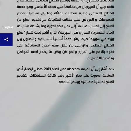
أكد عضو مجلس إدارة الغرفة ورئيس القطاع الغذائي الأستاذ طلال
قلعه جي أن المهرجان ظل محافظاً على هدفه الأساسي وهو خدمة
القطاع الصناعي وتلبية متطلبات العائلة وما زال مستمراً بتقديم
الحسومات و العروض على مختلف المنتجات عبر تقديم السلع من
المنتج إلى المستهلك، لافتاً إلى تميز هذه الدورة وما يشكله مشاركة
English
اتحاد المصدرين السوري في المهرجان الذي أقيم تحت شعار "صنع
وزرع في سورية" حيث يمثل دعماً أساسياً للتشاركية والتعاون بين
القطاع الصناعي والزراعي من خلال هذه الدورة الاستثنائية التي
تعود بالنفع على المزارع والمواطن وكل ما يقدم لدعم المواطن
وتقديم الافضل له.
كما أشار إلى أن الغرفة تعد خطة عمل للعام 2019 تعطي ازدهار أكبر
للصناعة السورية على مدار الأشهر وفي كافة المحافظات، لتقديم
المنتج للمستهلك مباشرة وبسعر التكلفة.