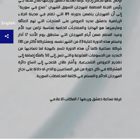
أوضح عضو مجلس إدارة غرفة صناعة دمشق وريفها طلال قلعه جي
رئيس اللجنة المنظمة لمهرجان التسوق الشهري "صنع في سورية"
إلى أن المهرجان يتضمن بدورته 84 التي تقام في مدينة الجلاء
الرياضية بدمشق عديد العروض على المنتجات التي تهم العائلة
English
ومايميزها هو الهدايا والمفاجآت الخاصة بمناسبة تزامن عيد الأم
وعيد المعلم ضمن أيام المهرجان التي ستنطلق يوم الأحد ١٧ آذار
وتستمر هذه الدورة لغاية 23 من الشهر نفسه، وبمشاركة أكثر من ١٣٠
شركة صناعية كما أن هذه الدورة تتسم بالبهجة لما تصاحبها من
العديد من الحسومات المتنوعة والتي تصل إلى 50 بالمئة إضافة إلى
تقديم العروض التشجيعية. وأشار طلال قلعجي إلى اتساع دائرة
المشاركة في كل دورة من قبل الصناعيين والذي له دلالة على نجاح
المهرجان الدائم والمستمر في كافة المحافظات السورية.
غرفة صناعة دمشق وريفها / المكتب الاعلامي