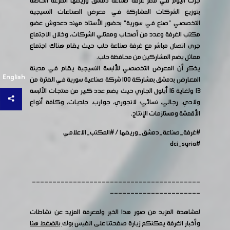
جرت اليوم في مقر غرفة صناعة دمشق وريفها القرعة الخاصة
بتوزيع الشركات المشاركة في معرض الصناعات النسيجية
التخصصي "صنع في سورية" بحضور الأستاذ مهند دعدوش عضو
مكتب الغرفة وعدد من أصحاب وممثلي الشركات، وخلال الاجتماع
جرى اتصال مباشر مع غرفة صناعة حلب حيث يقام هناك اجتماع
مماثل يضم المشاركين من محافظة حلب.
يذكر أن المعرض التخصصي للألبسة النسيجية يقام في مدينة
English
المعارض بدمشق بمشاركة ١٠٠ شركة صناعية سورية في الفترة من
13 ولغاية 16 أيلول الجاري حيث يضم عدد كبير من منتجات الألبسة
ولادي، رجالي، نسائي؛ لانجوري، جوارب، جلديات، وكافة أنواع
الأقمشة ومستلزمات الإنتاج.
#غرفة_صناعة_دمشق_وريفها
/
#المكتب_الاعلامي
#dci_syria
-----------------------------------------
----------------------
لمشاهدة المزيد من صور هذا الخبر ولمعرفة المزيد عن نشاطات
وأخبار الغرفة يمكنكم زيارة صفحتنا على الفيس بوك
بالضغط هنا