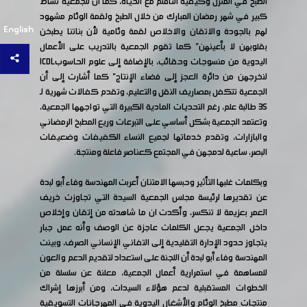
الطبخ في المنزل وكيفية التأقلم مع الحياة، كما ان للجمعية نشاط
كبير في شهر رمضان المبارك من خلال الطبخ ولقمة الوئام مشهود
English
لهم بالجودة والاتقان والاخلاص لقمة وئامية لأن بناتنا يطبخن
بقلوبهن لا بأعينهن" كما تقوم الجمعية بالتدريب على الأعمال
اليدوية من منسوجات وحقائب، بالإضافة إلى علوم الحاسوبICDL
لنخرجهن من دائرة العجز إلى فضاء الإنتاج" كما أشارت إلى أن
الجمعية تتكفل بمصاريف النقل والتعليم، وتقدم كفالات شهرية لـ
35 طالبة علم، رغم التحديات المادية الكبيرة التي تواجهها الجمعية،
وتعتمد الجمعية بشكل أساسي على التبرعات وريع المطبخ الرمضاني
والبازارات، وتقدم خدماتها لجميع النساء الكفيفات وضعيفات
البصر، ساعية لدمجهن في المجتمع كعناصر فاعلة ومنتجة.
وبكلمات غلبها التأثير وحبسها الامتنان أعربت المهندسة وفاء أبو لبدة
عن تقديرها لرئيسة مجلس الجمعية السيدة التي تجاوزت خريف
العمر بعزيمة لا تنكسر، وأكدت ان ما شاهدته من إتقان وإخلاص
داخل الجمعية يجعل الكلمات عاجزة عن الوصف وأنه عمل جبار
يتجاوز حدود الإدارة التقليدية إلى التفاني الإنساني الصرف، وبينت
المهندسة وفاء أبو لبدة أن اللجنة على استعداد لتقديم الدعم والعون
للمساهمة في استمرارية أعمال الجمعية، معلنة عن سلسلة من
الخطوات المستقبلية لدعم هؤلاء السيدات، ومن أبرزها إشراك
منتجات مطبخ الوئام والأشغال اليدوية في المهرجانات التسويقية