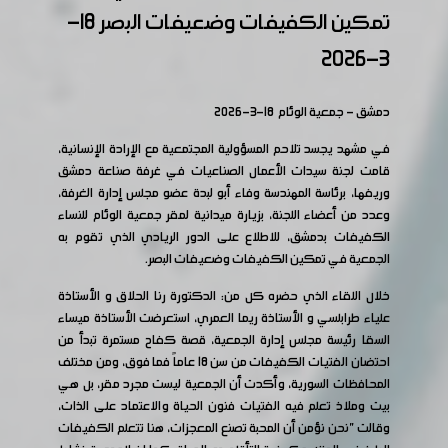
تمكين الكفيفات وضعيفات البصر 18-
3-2026
دمشق - جمعية الوئام 18-3-2026
في مشهد يجسد تلاحم المسؤولية المجتمعية مع الإرادة الإنسانية،
قامت لجنة سيدات الأعمال الصناعيات في غرفة صناعة دمشق
وريفها، برئاسة المهندسة وفاء أبو لبدة عضو مجلس إدارة الغرفة،
وعدد من أعضاء اللجنة، بزيارة ميدانية لمقر جمعية الوئام للنساء
الكفيفات بدمشق، للاطلاع على الدور الريادي الذي تقوم به
الجمعية في تمكين الكفيفات وضعيفات البصر.
خلال اللقاء الذي حضره كل من: الدكتورة رنا الحلاق و الأستاذة
علياء طرابلسي و الأستاذة ريما العمري، استعرضت الأستاذة ميساء
السقا رئيسة مجلس إدارة الجمعية، قصة كفاح مستمرة تبدأ من
احتضان الفتيات الكفيفات من سن 18 عاماً فما فوق، ومن مختلف
المحافظات السورية، وأكدت أن الجمعية ليست مجرد مقر، بل هي
بيت وملاذ تعلم فيه الفتيات فنون الحياة والاعتماد على الذات،
وقالت "نحن نؤمن أن المحبة تصنع المعجزات، هنا تتعلم الكفيفات