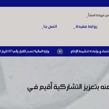
من شهادة المنشأ
روابط مفيدة
اتصل بنا
وزارة المالية تصدر القرار رقم 421 تاريخ 24/3/2026 المتضمن الزام المستوردين بإبراز براءة ذمة مالية سارية صادرة عن الهيئة العامة للضرائب والرسوم أو مديرياتها عند القيام بعمليات الاستيراد
 منه بتعزيز التشاركية أقيم في