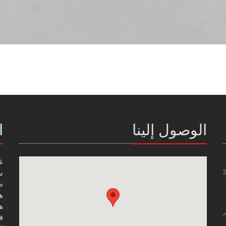
الوصول إلينا
ا
غ
س
صن
هاتف
هاتف
ر
فاك