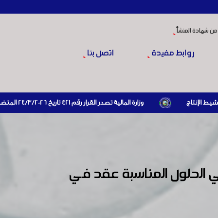
من شهادة المنشأ
روابط مفيدة
اتصل بنا
وزارة المالية تصدر القرار رقم 421 تاريخ 24/3/2026 المتضمن الزام المستوردين بإبراز براءة ذمة مالية سارية صادرة عن الهيئة العامة للضرائب والرسوم أو مديرياتها عند القيام بعمليات الاستيراد
 الحلول المناسبة عقد في