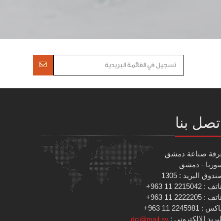
تصل بنا
رفة صناعة دمشق
وريا - دمشق
دوق البريد : 1305
 : 2215042 11 963+
 : 2222205 11 963+
س : 2245981 11 963+
بريد الإلكتروني :
dci@mail.sy