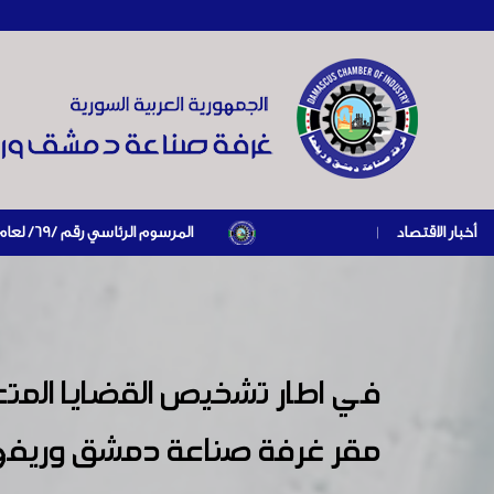
أخبار الاقتصاد
|
المرسوم الرئاسي رقم /69/ لعام 2026 .. دعم ضريبي للمنشآت المتضررة في إطار مسار التعافي الاقتصادي وإعادة تنشيط الإنتاج
في اطار تشخيص القضايا المتع
مقر غرفة صناعة دمشق وريفها اج