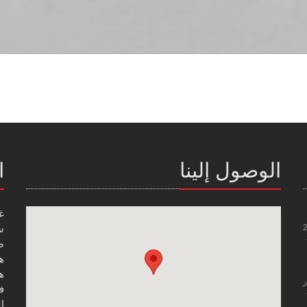
الوصول إلينا
ا
غ
س
صن
هاتف
هاتف
ر
فاك
ال