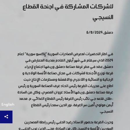
للشركات المشاركة في اجنحة القطاع
النسيجي
دمشق 6/8/2024
في اطار التحضيرات لمعرض الصادرات السورية "إكسبو سورية" لعام
2024 الذي سيقام في شهر أيلول القادم بمدينة المعارض في
دمشق عقد في مقر غرفة صناعة دمشق وريفها اجتماع لإجراء
قرعة توزيع الأجنحة للشركات في مجال صناعة الألبسة الولادية و
الرجالية و النسائية و اللانجري والاقمشة ومستلزمات الإنتاج حيث
اطلع على مجريات القرعة رئيس اتحاد غرف الصناعة السورية و رئيس
غرفة صناعة دمشق وريفها الأستاذ غزوان المصري، وكل من السادة
: طلال قلعه جي نائب رئيس الغرفة رئيس القطاع الغذائي، م. محمد
English
أيمن مولوي أمين سر الغرفة، نور الدين سمحا رئيس القطاع
النسيجي.
وجرت القرعة بحضور الاستاذ رغيد الحلبي رئيس رابطة المصدرين
السوريين للألبسة والنسيج، كل من السادة: محي الدين عرب الحلبي و