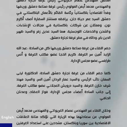
استقبل المهندس عصام الغريواتي رئيس غرفة تجارة دمشق
والمهندس محمد أيمن المولوي رئيس غرفة صناعة دمشق وريفها
وفداً اقتصادياً باكستانياً برئاسة القائم بالأعمال الباكستاني في
دمشق السيد عمر حياة خان، يرافقه مستشار السفارة آصف أكرم
نون، وممثلان عن شركات باكستانية في مجالات الإنشاءات
والشحن والخدمات اللوجستية، هما السيد عديل زفر والسيد ظهير
الدين بابر، وذلك في مقر غرفة تجارة دمشق.
حضر اللقاء من غرفة صناعة دمشق وريفها كل من السادة : عبد الله
الزايد أمين سر الغرفة، كريم الخجا عضو مكتب الغرفة و أنس
طرابلسي عضو مجلس الإدارة.
كما حضر اللقاء من غرفة تجارة دمشق السادة: الدكتورة ليلى
السمان نائب الرئيس، والسيد عمار البردان أمين السر، والسيد مهند
شرف خازن الغرفة، والسيد درويش العجلاني عضو مكتب الغرفة،
إلى جانب السادة أعضاء مجلس الإدارة: فواز العقاد، وعدنان
الحافي.
وخلال اللقاء عبر المهندس عصام الغريواتي والمهندس محمد أيمن
المولوي عن سعادتهما بهذه الزيارة التي تؤكد متانة العلاقات
English
الاقتصادية بين سوريا وباكستان، مشددين على استعداد الغرفتين