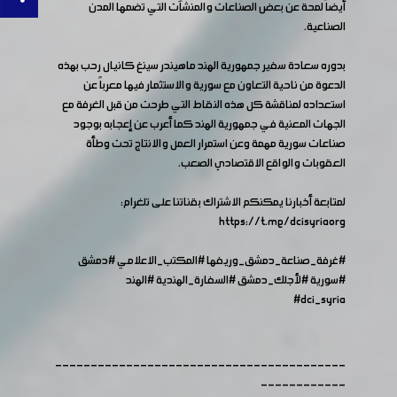
أيضاً لمحة عن بعض الصناعات والمنشآت التي تضمها المدن
الصناعية.
بدوره سعادة سفير جمهورية الهند ماهيندر سينغ كانيال رحب بهذه
الدعوة من ناحية التعاون مع سورية والاستثمار فيها معرباً عن
استعداده لمناقشة كل هذه النقاط التي طرحت من قبل الغرفة مع
الجهات المعنية في جمهورية الهند كما أعرب عن إعجابه بوجود
صناعات سورية مهمة وعن استمرار العمل والانتاج تحت وطأة
العقوبات والواقع الاقتصادي الصعب.
لمتابعة أخبارنا يمكنكم الاشتراك بقناتنا على تلغرام:
https://t.me/dcisyriaorg
#غرفة_صناعة_دمشق_وريفها
#المكتب_الاعلامي
#دمشق
#سورية
#لأجلك_دمشق
#السفارة_الهندية
#الهند
#dci_syria
-----------------------------------------
------------