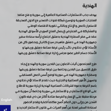
الهندية
بهدف جذب الاستثمارات الصناعية العالمية إلى سورية و فتح منافذ
للمنتجات السورية وتوسيع شبكة قنوات التصدير مع الدول الصديقة
للاستمرار بالعمل والإنتاج وبالتالي تقوية الاقتصاد الوطني
والمشاركة في المعارض لإيصال المنتج السوري للأسواق الهندية
عقد في مقر السفارة الهندية بدمشق اجتماع ترأسه سعادة سفير
جمهورية الهند في دمشق ماهيندر سينغ كانيال وبحضور كل من
الأستاذ لؤي نحلاوي نائب رئيس غرفة صناعة دمشق وريفها و
الأستاذ حسام الطير عضو مجلس إدارة غرفة صناعة دمشق وريفها.
طرح المجتمعون آليات التعاون بين البلدين سورية والهند و إيجاد
طرق للتنسيق بين البلدين وخاصة بين غرفة صناعة دمشق وريفها
وسفارة جمهورية الهند في سورية لوضع أسس العمل المستقبلي
وتسهيل الأمور الصناعية والتجارية حيث تقدم الاستاذ لؤي نحلاوي
باسم الغرفة بدعوة للشركات الصناعية الهندية لزيارة سورية للاطلاع
على الواقع الاستثماري و للاستثمار في سورية وخاصة أن سورية في
مرحلة مقبلة على الإعمار والفرصة متاحة أكثر من ذي قبله كون
English
الشحن من وإلى دول العالم أصبح مكلفاً للغاية وقدم الحضور
لسعادة السفير لمحة عن أهم الميزات في قانون الاستثمار الجديد و