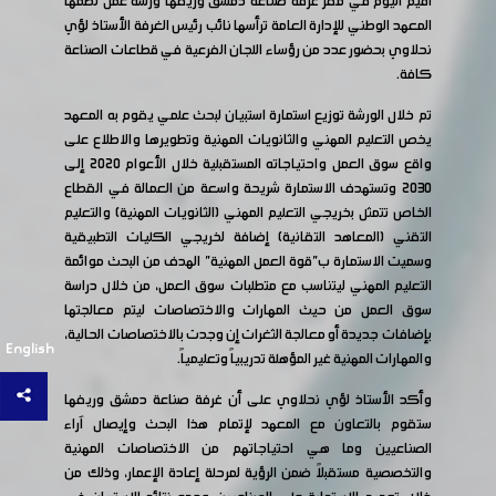
أقيم اليوم في مقر غرفة صناعة دمشق وريفها ورشة عمل نظمها
المعهد الوطني للإدارة العامة ترأسها نائب رئيس الغرفة الأستاذ لؤي
نحلاوي بحضور عدد من رؤساء اللجان الفرعية في قطاعات الصناعة
كافة.
تم خلال الورشة توزيع استمارة استبيان لبحث علمي يقوم به المعهد
يخص التعليم المهني والثانويات المهنية وتطويرها والاطلاع على
واقع سوق العمل واحتياجاته المستقبلية خلال الأعوام 2020 إلى
2030 وتستهدف الاستمارة شريحة واسعة من العمالة في القطاع
الخاص تتمثل بخريجي التعليم المهني (الثانويات المهنية) والتعليم
التقني (المعاهد التقانية) إضافة لخريجي الكليات التطبيقية
وسميت الاستمارة ب"قوة العمل المهنية" الهدف من البحث موائمة
التعليم المهني ليتناسب مع متطلبات سوق العمل، من خلال دراسة
سوق العمل من حيث المهارات والاختصاصات ليتم معالجتها
بإضافات جديدة أو معالجة الثغرات إن وجدت بالاختصاصات الحالية،
English
والمهارات المهنية غير المؤهلة تدريبياً وتعليمياً.
وأكد الأستاذ لؤي نحلاوي على أن غرفة صناعة دمشق وريفها
ستقوم بالتعاون مع المعهد لإتمام هذا البحث وإيصال آراء
الصناعيين وما هي احتياجاتهم من الاختصاصات المهنية
والتخصصية مستقبلاً ضمن الرؤية لمرحلة إعادة الإعمار، وذلك من