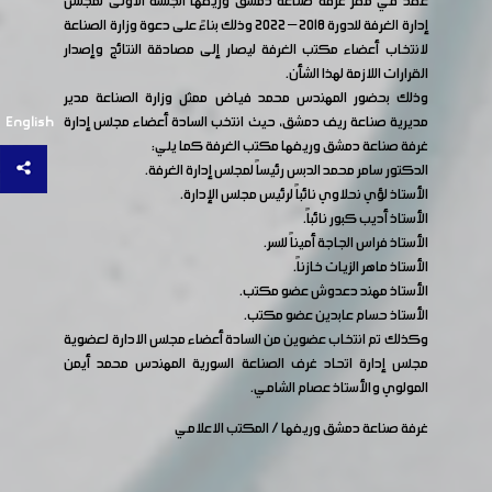
عقد في مقر غرفة صناعة دمشق وريفها الجلسة الأولى لمجلس
إدارة الغرفة للدورة 2018 – 2022 وذلك بناءً على دعوة وزارة الصناعة
لانتخاب أعضاء مكتب الغرفة ليصار إلى مصادقة النتائج وإصدار
القرارات اللازمة لهذا الشأن.
وذلك بحضور المهندس محمد فياض ممثل وزارة الصناعة مدير
English
مديرية صناعة ريف دمشق، حيث انتخب السادة أعضاء مجلس إدارة
غرفة صناعة دمشق وريفها مكتب الغرفة كما يلي:
الدكتور سامر محمد الدبس رئيساً لمجلس إدارة الغرفة.
الأستاذ لؤي نحلاوي نائباً لرئيس مجلس الإدارة.
الأستاذ أديب كبور نائباً.
الأستاذ فراس الجاجة أميناً للسر.
الأستاذ ماهر الزيات خازناً.
الأستاذ مهند دعدوش عضو مكتب.
الأستاذ حسام عابدين عضو مكتب.
وكذلك تم انتخاب عضوين من السادة أعضاء مجلس الادارة لعضوية
مجلس إدارة اتحاد غرف الصناعة السورية المهندس محمد أيمن
المولوي والأستاذ عصام الشامي.
غرفة صناعة دمشق وريفها / المكتب الاعلامي