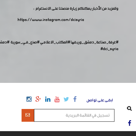
وللمزيد من الأخبار يمكنكم زيارة منصتنا على الانستغرام :
https://www.instagram.com/dcisyria​
#غرفة_صناعة_دمشق_وريفها
#المكتب_الاعلامي
#صنع_في_سورية
#دمش
#dci_syria
ابقى على تواصل