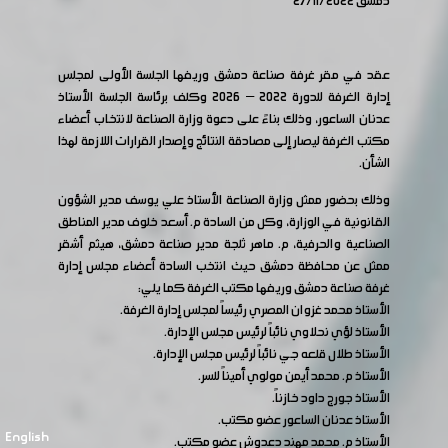
دمشق 27/11/2022
عقد في مقر غرفة صناعة دمشق وريفها الجلسة الأولى لمجلس
إدارة الغرفة للدورة 2022 – 2026 وكلف برئاسة الجلسة الأستاذ
عدنان الساعور، وذلك بناءً على دعوة وزارة الصناعة لانتخاب أعضاء
مكتب الغرفة ليصار إلى مصادقة النتائج وإصدار القرارات اللازمة لهذا
الشأن.
وذلك بحضور ممثل وزارة الصناعة الأستاذ علي يوسف مدير الشؤون
القانونية في الوزارة، وكل من السادة م. أسعد خلوف مدير المناطق
الصناعية والحرفية، م. ماهر ثلجة مدير صناعة دمشق، هيثم أشقر
ممثل عن محافظة دمشق حيث انتخب السادة أعضاء مجلس إدارة
غرفة صناعة دمشق وريفها مكتب الغرفة كما يلي:
الأستاذ محمد غزوان المصري رئيساً لمجلس إدارة الغرفة.
الأستاذ لؤي نحلاوي نائباً لرئيس مجلس الإدارة.
الأستاذ طلال قلعه جي نائباً لرئيس مجلس الإدارة.
الأستاذ م. محمد أيمن مولوي أميناً للسر.
الأستاذ جورج داود خازناً.
الأستاذ عدنان الساعور عضو مكتب.
English
الأستاذ م. محمد مهند دعدوش عضو مكتب.