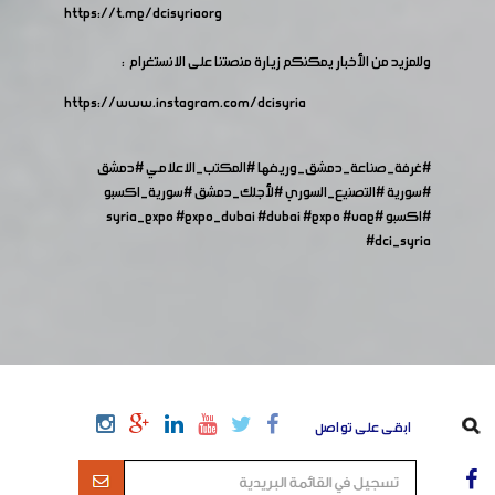
https://t.me/dcisyriaorg
وللمزيد من الأخبار يمكنكم زيارة منصتنا على الانستغرام :
https://www.instagram.com/dcisyria​
#غرفة_صناعة_دمشق_وريفها
#المكتب_الاعلامي
#دمشق
#سورية
#التصنيع_السوري
#لأجلك_دمشق
#سورية_اكسبو
#اكسبو
#syria_expo
#uae
#expo
#dubai
#expo_dubai
#dci_syria
ابقى على تواصل