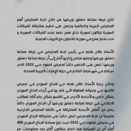
تتابع غرفة صناعة دمشق وريفها من خلال لجنة المعارض أهم
المعارض العربية والعالمية وتعمل على تنظيم مشاركة الشركات
السورية ليكون لسورية جناح مميز يضم عديد الشركات السورية و
تحت شعار صنع في سورية بالتعاون مع الجهات المعنية.
الأستاذ طلال قلعه جي رئيس لجنة المعارض في غرفة صناعة
دمشق وريفها وعضو مجلس إدارتها أشار إلى أن غرفة صناعة دمشق
وريفها تعمل على التحضير حالياً لمعرض غلفود دبي 2022 الذي
سيقام في شهر شباط القادم في دولة الإمارات العربية المتحدة.
وخلال زيارة الأستاذ طلال قلعه جي للجناح السوري في معرض
اكسبو دبي وجولته المطولة التي قام بها في أرجاء الجناح السوري
بشكل خاص والأجنحة الأخرى في اكسبو بشكل عام أكد للمكتب
الاعلامي في غرفة صناعة دمشق وريفها أن الجناح السوري دائماً
يعتبر من أفضل الأجنحة المشاركة في كافة المعارض الخارجية
مضيفاً ان لجنة المعارض تعمل حالياً على مشاركة الجناح السوري
في معرض غلفود دبي 2022 حيث تبلغ مساحة الجناح السوري 308
أمتار أي ان المساحة هذا العام ستكون أكبر بعد مفاوضات مع