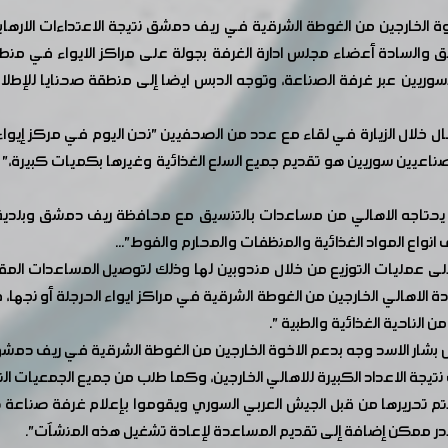
 الخارجين من الغوطة الشرقية في ريف دمشق نتيجة الاعتداءات الارها
السادة أعضاء مجلس ادارة الغرفة بجولة على مراكز الايواء في منطقتي
وريين عبر غرفة الصناعة، وتوجه الدبس ايضا إلى منطقة صحنايا للإطلاع
خلال الزيارة في لقاء مع عدد من الصحفيين "نحن اليوم في مركز إيواء 
يحتاجه الاهالي من مساعدات بالتنسيق مع محافظة ريف دمشق وبلدية الم
اع المواد الغذائية والمنظفات والمحارم والفوط"...
مليات التوزيع من خلال مندوبين لها وذلك لتوصيل المساعدات المقدمة 
الناحية الغذائية والطبية ".
بشار الاسد وجه بدعم الاخوة الخارجين من الغوطة الشرقية في ريف دمشق
تيجة الاعداد الكبيرة للاهالي الخارجين، وكما طلب من جميع الجمعيات ا
تحريرها من قبل الجيش العربي السوري ويقوموا بإعلام غرفة صناعة دم
قدر ممكن إضافة إلى تقديم المساعدة لإعادة تشغيل هذه المنشآت".