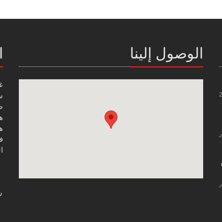
الوصول إلينا
ا
غ
س
صن
هاتف
هاتف
ر
فاك
ال
ر
ر