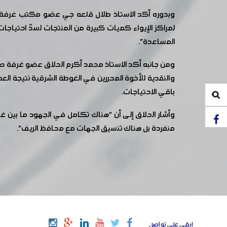
وبدوره أكد الاستاذ طلال قلعه جي عضو مكتب غرفة صن
لمراكز الإيواء كميات كبيرة من المنتجات لسدّ احتياجات
المساعدة".
ومن جانبه أكد الاستاذ محمد أكرم الحلاق عضو غرفة صناع
والنقدية للأخوة المحررين في الغوطة الشرقية نتيجة الع
باقي اﻻحتياجات.
وأشار الحلاق إلى أن "هناك تكامل في الجهود ما بين 
منفردة بل هناك تنسيق الجهات مع محافظ الريف".
ابقى على تواصل