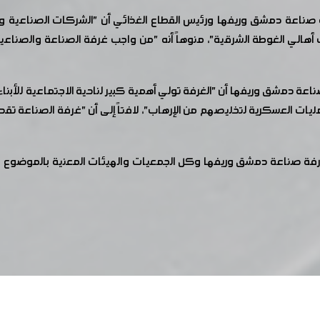
اعة دمشق وريفها ورئيس القطاع الغذائي أن "الشركات الصناعية وخا
 أهالي الغوطة الشرقية"، منوهاً أنه "من واجب غرفة الصناعة والصناعيي
ة دمشق وريفها أن "الغرفة تولي أهمية كبير لناحية الاجتماعية للأبناء 
مليات العسكرية لتخليصهم من الإرهاب"، لافتاً إلى أن "غرفة الصناعة تقد
غرفة صناعة دمشق وريفها وكل الجمعيات والهيئات المعنية بالموضوع في