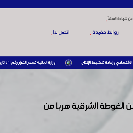
من شهادة المنشأ
روابط مفيدة
اتصل بنا
وزارة المالية تصدر القرار رقم 421 تاريخ 24/3/2026 المتضمن الزام المستوردين بإبراز براءة ذمة مالية سارية صادرة عن الهيئة العامة للضرائب والرسوم أو مديرياتها عند القيام بعمليات الاستيراد
 الغوطة الشرقية هربا من