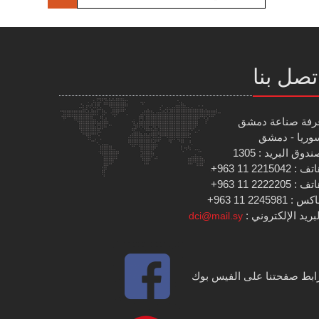
تصل بنا
رفة صناعة دمشق
وريا - دمشق
دوق البريد : 1305
 : 2215042 11 963+
 : 2222205 11 963+
س : 2245981 11 963+
بريد الإلكتروني :
dci@mail.sy
ابط صفحتنا على الفيس بوك