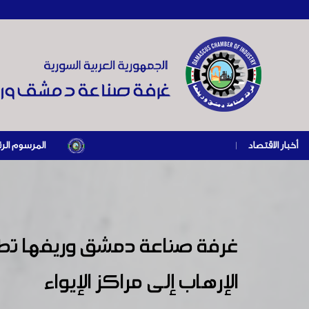
أخبار الاقتصاد
|
المرسوم الرئاسي رقم /69/ لعام 2026 .. دعم ضريبي للمنشآت المتضررة في إطار مسار التعافي الاقتصادي و
غرفة صناعة دمشق وريفها تطلق 
الإرهاب إلى مراكز الإيواء