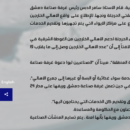
بية، قام الاستاذ سامر الدبس رئيس غرفة صناعة دمشق
 الحرجلة ونجها، للإطلاع على واقع الاهالي الخارجين
 على مراكز الايواء التي يتم تجهيزها وتقديم الخدمات
الحرجلة لدعم الاهالي الخارجين من الغوطة الشرقية في
ريف دمشق نتيجة الاعتداءات الارهابية عليهم، فدورنا كصناعيين سوريين هو تقديم جميع السلع الغذائية وغيرها بكميات كبيرة،" لافتاً إلى أن "عدد الاهالي الخارجين وصل إلى ما يقارب 19
نطقة"، مبيناً أن "الصناعيين لبوا دعوة غرفة صناعة
سواء غذائية أو البسة أو غيرها إلى جميع الاهالي"،
English
مشيراً إلى أن "الصناعيين تبرعوا بعشرات السيارات لمساعدة الاهالي الخارجين من الغوطة الشرقية في مراكز ايواء الحرجلة أو نجها، في حين تعمل غرفة صناعة دمشق وريفها على مدار 24
 وتقديم كل الخدمات التي يحتاجون اليها".
لتعاون مع الحكومة والمساعدة.
شق وريفها بأنها امنة ، يتم تسليم المنشآت الصناعية