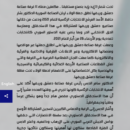
تحت شعار (( إيد بإيد بنصنع مستقبلنا .. مكملين معك )) غرفة صناعة
دمشق وريفها تطلق حملة الولاء لربان الصناعة السورية الدكتور بشار
حافظ الأسد المرشح للانتخابات الرئاسية للعام 2021 ودعت من خلالها
صناعيو دمشق وريفها للمشاركة في هذا الاستحقاق وممارسة
الحق الانتخابي الحر وبما ينص عليه الدستور السوري كانتخابات
تعددية يوم الأربعاء 26 من أيار للعام 2021.
وعملت غرفة صناعة دمشق وريفها على اطلاق حملتها عبر مواقعها
ومنصاتها الالكترونية وعبر الاعلانات الطرقية والاذاعية والمرئية
والالكترونية كما عملت اللجان القطاعية الفرعية في الغرفة والتي
تمثل القطاعات الصناعية الأربعة الغذائية والكيميائية والنسيجية
والهندسية بكل اختصاصاتها على الانضمام لحملة الولاء تحت مظلة
غرفة صناعة دمشق وريفها.
الدكتور سامر الدبس رئيس غرفة صناعة دمشق وريفها أكد على
English
أهمية الانتخابات الرئاسية كونها تجري في وقتها المحدد مشيراً إلى
أن هذا الاستحقاق الدستوري مفصل هام جداً وهو يشكل عرساً
وطنياً وديمقراطياً.
وأشار الدبس إلى الرغبة والحماس الكبيرين لتسجيل المشاركة الأوسع
في هذا الاستحقاق الدستوري بعد سلسلة الانتصارات التي حققها
بواسل الجيش العربي السوري على الإرهاب وداعميه، واعتبر الدبس
أن الفترة القادمة ستكون لها أهميتها وستكون نتائجها جذرية