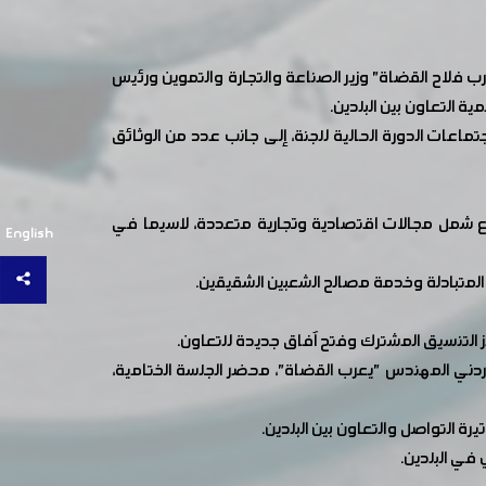
رب فلاح القضاة" وزير الصناعة والتجارة والتموين ورئيس
ة التعاون بين البلدين.
تماعات الدورة الحالية للجنة، إلى جانب عدد من الوثائق
موسع شمل مجالات اقتصادية وتجارية متعددة، لاسيما في
English
 المتبادلة وخدمة مصالح الشعبين الشقيقين.
زيز التنسيق المشترك وفتح آفاق جديدة للتعاون.
أردني المهندس "يعرب القضاة"، محضر الجلسة الختامية،
التواصل والتعاون بين البلدين.
في البلدين.