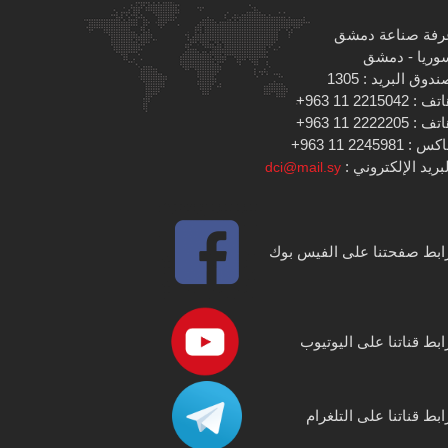
رفة صناعة دمشق
وريا - دمشق
دوق البريد : 1305
 : 2215042 11 963+
 : 2222205 11 963+
س : 2245981 11 963+
بريد الإلكتروني :
dci@mail.sy
ابط صفحتنا على الفيس بوك
ابط قناتنا على اليوتيوب
ابط قناتنا على التلغرام