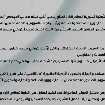
ة الأردنية السورية المشتركة بافتتاح رسمي ألقى خلاله معالي المهندس "يع
لشعار" وزير الاقتصاد والصناعة ورئيس الجانب السوري بكلمة أكّد فيها أهمي
رض الجانبان المحضر المقدّم من اللجنة الفنية، تمهيداً لتوقيع محضر اج
لوزارية السورية الأردنية المشتركة، والتي توّجت بتوقيع محضر تعاون 
مواصفات والمقاييس.
ت الثنائية إلى مستوى شراكة استراتيجية شاملة، بما يسهم في دعم التنمية
لصناعة والتجارة والتموين الأردنية الدكتورة "دانا الزعبي"، على ضرورة تع
سوري الدكتور "محمد نضال الشعار"، ووزير الصناعة والتجارة والتموين ال
دمشق الدولي المزمع إقامته الشهر المقبل، في خطوة تعكس تزايد وتيرة 
، وتفعيل آليات العمل المشترك بما يخدم الاستقرار والنهوض الاقتصادي 