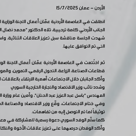
الأردن - عمان 15/7/2025
انطلقت في العاصمة الأردنية عمّان أعمال اللجنة الوزاري
الجانب الأردني كلمة ترحيبية، تلاه الدكتور "محمد نضال ا
شهدت الجلسة مناقشة سبل تعزيز العلاقات الثنائية، واستع
التي تم التوافق عليها.
ثم اختُتمت في العاصمة الأردنية عمّان أعمال اللجنة ا
قطاعات الصناعة، الزراعة، التحول الرقمي، التموين، وال
وأكد الجانبان خلال الاجتماعات أهمية الارتقاء بالعلاقا
وشدد نائب وزير الاقتصاد والتجارة الخارجية السوري
المهندس "باسل عبد العزيز عبد الحنان"، وأمين عام وزارة ا
وفي ختام الاجتماعات، وقّع وزير الاقتصاد والصناعة ال
توثيقاً لما تم التوصل إليه من تفاهمات.
كما سلّم الوفد السوري دعوة رسمية للمشاركة في معرض 
وأكد الوفدان حرصهما على تعزيز علاقات الأخوة والتكامل