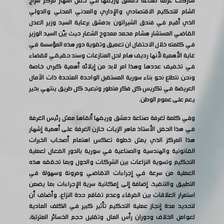
شاركت غرفة صناعة دمشق وريفها في حفل اشهار مركز سراج
الشام للتحكيم الاقتصادي والإداري والمدني المحلي والدولي
الذي أقيم في فندق الشيراتون بدمشق برعاية السيد وزير العدل
القاضي المستشار هشام محمد ممدوح الشعار حيث بيّن السيد الوزير
في كلمته خلال الاحتفال ان تعميق وتقوية دور هذه المؤسسة في
غاية الأهمية لأنها رديف هام لحل المنازعات وسند حقيقي للقضاء
في تخفيف عددها وهذا امر لابد من إيلائه أهمية كبرى خاصة
ونحن نتطلع نحو بناء سورية المستقبل الواحدة المتحدة ذات الآمال
العريضة في تكريس كل فكر متطور وتبعيد كل طريق ينتهي بخير
يعم على عموم الوطن.
وفي كلمة لغرفة صناعة دمشق وريفها ألقاها ممثل رئيس الغرفة
في هذا الحفل الأستاذ ماهر الزيات خازن الغرفة على أهمية إشهار
هذا المركز الذي يمثل خطوة تعكس اهتمام أصحاب الخبرات
القانونية والهندسية والصناعية في سورية بالدور الفعال لعملية
التحكيم وتسوية النزاعات بين الشركات والدول وبما تحققه هذه
العملية من سرعة في إجراءات التقاضي ومرونة وسهولة في
التطبيق والتنفيذ، إضافة إلى إمكانية سرية الإجراءات بما يضمن
استمرار العلاقات بين الفرقاء وعدم تفاقم حدة النزاع، وأضاف أن
لتحديد مدة إنجاز عملية التحكيم تأثير كبير في الكلف المادية
لعوامل الخلاف ودوران رأس المال وتقليل حجم الخسائر المترتبة،