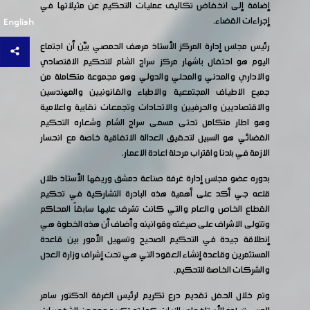
إضافة إلى انخفاض تكاليف عمليات التحكيم عن مثيلاتها في
إجراءات القضاء.
English
رئيس مجلس إدارة المركز الأستاذ مرهف الحمصي بيّن أن اجتماع
اليوم هو احتفال باشهار مركز سراج الشام للتحكيم الاقتصادي
والاداري والمدني والمحلي والدولي وهو مجموعة متكاملة من
جميع الاطياف المجتمعية والاطباء والقانونيين والمهندسين
والاقتصاديين والحرفيين والاتحادات وتجمعات نقابية واعلامية
وهو اطار متكامل تحتى مسمى سراج الشام وشعاره التحكيم
القضائي هو السبيل لتحقيق العدالة الاتفاقية خاصة مع انحسار
الازمة في بلدنا واقتراب مرحلة اعادة الاعمار.
بدوره عضو مجلس إدارة غرفة صناعة دمشق وريفها الأستاذ طلال
قلعه جي أكد على أهمية هذه البادرة التشاركية في تحكيم
القطاع الخاص والعام والتي كانت تشرف عليها سابقاً المحاكم
وتتولى الاشراف على صيغته وقوانينه وأضاف أن هذه الخطوة هي
إنطلاقة جيدة في التحكيم الصحيح وتسهيل الأمور بين قاعدة
المستثمرين وقاعدة إنشاء العقود التي هي تحت إشراف وزارة العدل
والشركات الخاصة للتحكيم.
وتم خلال الحفل تقديم درع تكريم لرئيس الغرفة الدكتور سامر