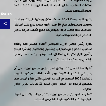
إجازات الاستيراد، كما شدد الدبس على محاربة التهريب دون الدخول
للمنشآت الصناعيه بما ان المواد الاوليه لا تهرب لانخفاض نسبة
الرسوم الجمركية عليها.
English
وتعهد الدبس ممثلا لغرفة صناعة دمشق وريفها على تقديم اليات
للتنظيف ومستلزماتها بمبلغ ٢٠ مليون ليره سورية توزع على المناطق
الصناعيه، كما قدمت غرفة تجارة الريف جميع الآليات اللازمه لترحيل
الانقاض من المناطق الصناعيه.
بدوره رئيس مجلس الوزراء المهندس
#عماد_خميس
وعد بإعادة
صناعيي القدم وبورسعيد إلى ورشاتهم ومعاملهم ومباشرة الإنتاج
وتأمين التيار الكهربائي للمناطق الصناعية بما يتناسب مع واقعها
الإنتاجي ودراسة إحداث مناطق جديدة.
أما بالنسبة للتصدير فقد وافق السيد رئيس مجلس الوزراء على أن
يدرج في اجتماع الحكومة يوم الأحد القادم موضوع العوده
لاتفاقية ٢٠٠٩الموقعة مع الجانب الأردني والتي كان الهدف منها
تخفيض الرسوم بين البلدين لتصل لنسبة 2% لغايات تعزيز التبادل
التجاري.
كما وعد السيد رئيس مجلس الوزراء بتخفيض الجمارك على المواد
الاوليه واعفاء الالات وخطوط الانتاج من الجمارك.