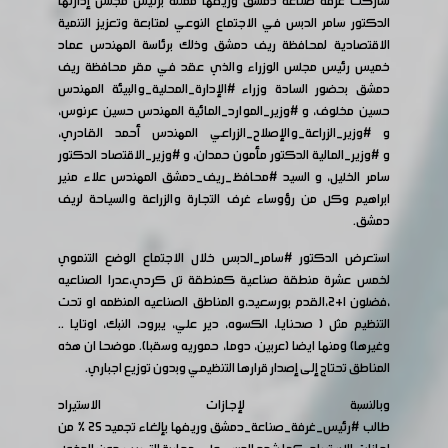
شاركت غرفة صناعة دمشق وريفها ممثلة برئيس مجلس إدارتها
الدكتور سامر الدبس في الاجتماع النوعي لمتابعة وتعزيز التنمية
الاقتصادية لمحافظة ريف دمشق وذلك برئاسة المهندس عماد
خميس رئيس مجلس الوزراء والذي عقد في مقر محافظة ريف
دمشق بحضور السادة وزراء
#الإدارة_المحلية_والبيئة
المهندس
حسين مخلوف، و
#وزير_الموارد_المائية
المهندس حسين عرنوس،
و
#وزير_الزراعة_والإصلاح_الزراعي
المهندس أحمد القادري،
و
#وزير_المالية
الدكتور مأمون حمدان، و
#وزير_الاقتصاد
الدكتور
سامر الخليل، و السيد
#محافظ_ريف_دمشق
المهندس علاء منير
ابراهيم وكل من رؤوساء غرف التجارة والزراعة والسياحة لريف
دمشق.
استعرض الدكتور
#سامر_الدبس
خلال الاجتماع الوضع التنموي
لخمس عشرة منطقة صناعية كمنطقة تل كردي،عدرا الصناعيه
،فضلون ١+٢،القدم بورسعيد،و المناطق الصناعيه المنظمه او تحت
التنظيم مثل ( صحنايا، الكسوه، دير علي، يبرود، النبك، اوتايا ..
وغيرها) ومنها ايضا (عربين، دوما، حموريه وسقبا). موضحا ان هذه
المناطق تحتاج إلى إصدار قرارها التنظيمي وبدون توزيع اجباري.
وبالنسبة لإجازات الاستيراد
طالب
#رئيس_غرفة_صناعة_دمشق
وريفها بإلغاء تجميد ٢٥ ٪ من