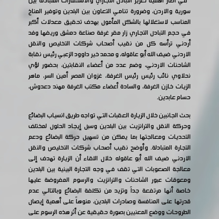
في اطار أهمية تعزيز التبادل التجاري والاستثمارات المتبادلة بين
سورية والاردن، وضرورة تنامي التعاون بين البلدين وتوفير المناخ
المناسب لاستغلالها بالشكل المأمول بهدف تحقيق معدلات أكبر
في حجم التبادل التجاري زار مقر غرفة صناعة دمشق وريفها وفد
أردني ترأسه كل من نقيب أصحاب شركات التخليص والنقل
الاردني ضيف الله أبو عاقوله، و محمد خير داوود الزعبي رئيس نقابة
الشاحنات الاردني، وضم عدد من أعضاء النقابتين، بحضور لؤي
نحلاوي نائب رئيس رئيس الغرفة، غزوان المصر أمين السر، ماهر
الزيات خازن الغرفة، والسادة أعضاء مكتب الغرفة مهند دعدوش،
حسام عابدين.
بحث الجانبين خلال الزيارة العقبات التي تواجه طريق انسياب البضائع
وحركة النقل والترانزيت بين البلدين وسبل إيجاد الحلول لمختلف
التحديات ومعالجتها بما يمكن من تسهيل حركة البضائع ودعم
التجارة المتبادلة. وأوضح نقيب أصحاب شركات التخليص والنقل
الاردني ضيف الله أبو عاقوله خلال اللقاء أن الزيارة تهدف إلى
معالجة الصعوبات التي تقف في وجه التجارة البينية بين البلدين
ومعوقات عبور الشاحنات والترانزيت والرسوم المفروضة عليها
خاصة أنها مرتفعة جداً وتزيد من تكلفة البضائع وبالتالي عدم
قدرتها على المنافسة وصادرات البلدين، منوهاً على أهمية إيصال
الطروحات ووضع المعنيين بصورة حقيقية عن أثر هذه الرسوم على