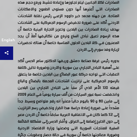
الصادرات لكلا الجانبين ليتم تجاوزها وإعادة تنشيط ورفع حجم هذه
الصادرات التي أعتبرها أنها دون مستوى الطموح والامكانات
المتاحة. من جهته محمد خير داوود الزعبي رئيس نقابة الشاحنات
الاردني أكد على ضرورة تخفيض الرسوم الجمركية على الشاحنات
بهدف زيادة الصادرات بين البلدين وتعزيز التجارة البينية خاصة أن
هذه الرسوم تعيق تبادل السلع وترفع من تكاليفها أملاً أن يجد
English
المعنيون في كلا البلدين الحلول المناسبة خاصة أن هناك تحضيرات
لزيارة وفد سوري إلى الاردن.
بدوره رئيس غرفة صناعة دمشق وريفها الدكتور سامر الدبس أكد
على أهمية التبادل التجاري بين سورية والاردن وضرورة تذليل كافة
العقبات التي تواجه حركة عبور البضائع بين البلدين خاصة ما يتعلق
بالرسوم الجمركية على ترانزيت الشاحنات المحملة بالبضائع والبالغ
قيمته 10% الأمر الذي أثر سلباً على التبادل التجاري بين البلدين
وانخفضت نسبة عبور السيارات من ألف سيارة يومياً في العام 2009
إلى مابين 80 و 90 باليوم حالياً معتبراً انه رقم متواضع وبسيط جداً
مشدداُ على ضرورة إعادة دراسة هذا القرار وتخفيض رسم الترانزيت
إلى 2% كما كان في الاتفاقية العربية سابقاً خاصة أن الاردن معبر
إلى دول الخليج إضافة إلى العراق. وأشار الدبس إلى مشكلة القائمة
السلبية للمنتجات السورية التي وضعتها وزارة الاقتصاد الاردنية
وضرورة معالجتها خاصة أن سورية في حالة حصار وعقوبات جائرة