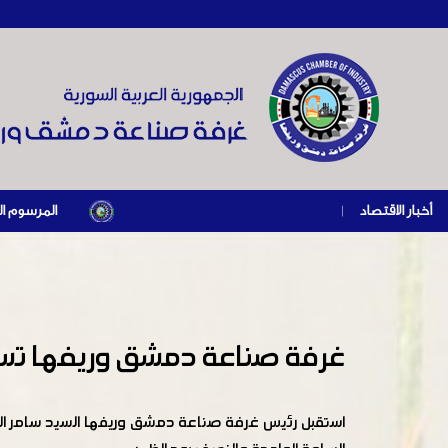
أخبار الاقتصاد
|
المرسوم الرئاسي رقم /69/ لعام 2026 .. دعم ضريبي للمنشآت المتضررة في إطار مسار التعافي الاقتصادي وإعادة تنشيط الإنتاج
غرفة صناعة دمشق وريفها تستق