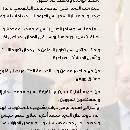
الساعة الواحدة والنصف بعد الظهر .
حيث رحب السيد رئيس الغرفة بالوفد البيلاروسي و قال ان
ضد سورية وأشار السيد رئيس الغرفة الى احتياجات السوق ا
كما دعا السيد سامر الدبس رئيس غرفة صناعة دمشق ور
العلاقات بين سورية وبيلاروسيا في المجال الصناعي نظر
وبحث الجانبان سبل تطوير التعاون في مجال توريد الآلا
وتأهيل المنشآت الصناعية.
من جهته اعتبر معاون وزير الصناعة الدكتور نضال فلوح
دمشق وريفها.
من جهته أشار نائب رئيس الغرفة السيد محمد سحار إل
والمستثمرين السوريين .
وأشار إلى أهمية توفير حوافز تشجيعية للمستوردات البيل
وتحديدٱ في مدينة مينيسك وزيارة معمل الجرارات وكذل