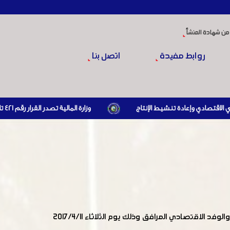
من شهادة المنشأ
روابط مفيدة
اتصل بنا
وزارة المالية تصدر القرار رقم 421 تاريخ 24/3/2026 المتضمن الزام المستوردين بإبراز براءة ذمة مالية سارية صادرة عن الهيئة العامة للضرائب والرسوم أو مديرياتها عند القيام بعمليات الاستيراد
استقبل رئيس غرفة صناعة دمشق وريفها السيد سامر الدبس والسادة أعضاء مجلس ادارة الغرفة السيد وزير الصناعة البيلاروسي والوفد الاقتصادي المرافق وذلك يوم الثلاثاء 2017/4/11