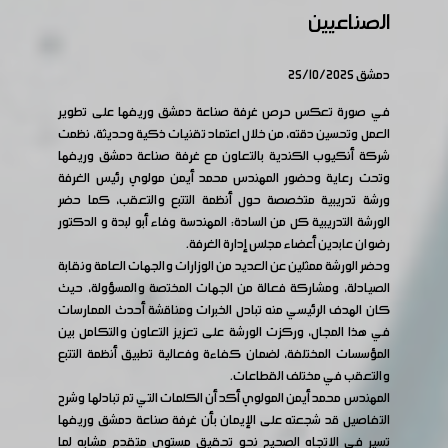
الصناعيين
دمشق 25/10/2025
في صورة تعكس حرص غرفة صناعة دمشق وريفها على تطوير
العمل وتحسين دقته، من خلال اعتماد تقنيات ذكية وحديثة، نظمت
شركة أنكيوب الكندية بالتعاون مع غرفة صناعة دمشق وريفها
وتحت رعاية وحضور المهندس محمد أيمن مولوي رئيس الغرفة
ورشة تدريبية متخصصة حول أنظمة التتبع والتعقب، كما حضر
الورشة التدريبية كل من السادة: المهندسة وفاء أبو لبدة و الدكتور
رضوان عابدين أعضاء مجلس إدارة الغرفة.
وحضر الورشة ممثلين عن العديد من الوزارات والجهات العامة ونقابة
الصيادلة، ومشاركة فعالة من الجهات المختصة والمسؤولة، حيث
كان الهدف الرئيسي منه تبادل الخبرات ومناقشة أحدث الممارسات
في هذا المجال، وركزت الورشة على تعزيز التعاون والتكامل بين
المؤسسات المختلفة، لضمان كفاءة وفعالية تطبيق أنظمة التتبع
والتعقب في مختلف القطاعات.
المهندس محمد أيمن المولوي أكد أن الكلمات التي تم تبادلها وشرح
التفاصيل قد شجعته على الإيمان بأن غرفة صناعة دمشق وريفها
تسير في الاتجاه الصحيح نحو تحقيق مستوى متقدم مشابه لما