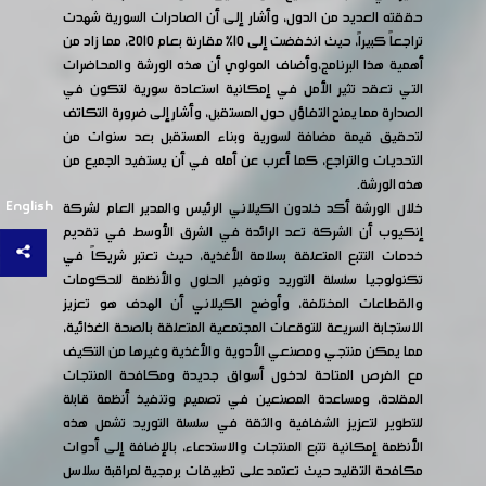
حققته العديد من الدول، وأشار إلى أن الصادرات السورية شهدت
تراجعاً كبيراً، حيث انخفضت إلى 10% مقارنة بعام 2010، مما زاد من
أهمية هذا البرنامج،وأضاف المولوي أن هذه الورشة والمحاضرات
التي تعقد تثير الأمل في إمكانية استعادة سورية لتكون في
الصدارة مما يمنح التفاؤل حول المستقبل، وأشار إلى ضرورة التكاتف
لتحقيق قيمة مضافة لسورية وبناء المستقبل بعد سنوات من
التحديات والتراجع، كما أعرب عن أمله في أن يستفيد الجميع من
هذه الورشة.
English
خلال الورشة أكد خلدون الكيلاني الرئيس والمدير العام لشركة
إنكيوب أن الشركة تعد الرائدة في الشرق الأوسط في تقديم
خدمات التتبع المتعلقة بسلامة الأغذية، حيث تعتبر شريكاً في
تكنولوجيا سلسلة التوريد وتوفير الحلول والأنظمة للحكومات
والقطاعات المختلفة، وأوضح الكيلاني أن الهدف هو تعزيز
الاستجابة السريعة للتوقعات المجتمعية المتعلقة بالصحة الغذائية،
مما يمكن منتجي ومصنعي الأدوية والأغذية وغيرها من التكيف
مع الفرص المتاحة لدخول أسواق جديدة ومكافحة المنتجات
المقلدة، ومساعدة المصنعين في تصميم وتنفيذ أنظمة قابلة
للتطوير لتعزيز الشفافية والثقة في سلسلة التوريد تشمل هذه
الأنظمة إمكانية تتبع المنتجات والاستدعاء، بالإضافة إلى أدوات
مكافحة التقليد حيث تعتمد على تطبيقات برمجية لمراقبة سلاسل