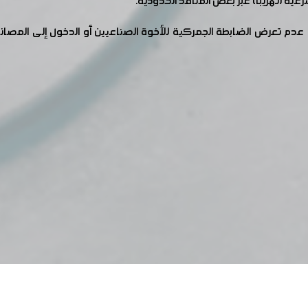
ية (تهريباً) عبر بعض المنافذ الحدودية.
عرض الضابطة الجمركية للأخوة الصناعيين أو الدخول إلى المصانع أو ا