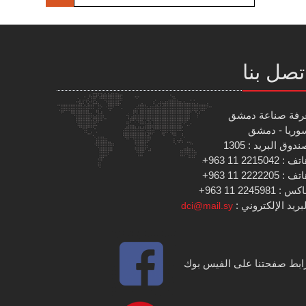
تصل بنا
رفة صناعة دمشق
وريا - دمشق
دوق البريد : 1305
 : 2215042 11 963+
 : 2222205 11 963+
س : 2245981 11 963+
بريد الإلكتروني :
dci@mail.sy
ابط صفحتنا على الفيس بوك