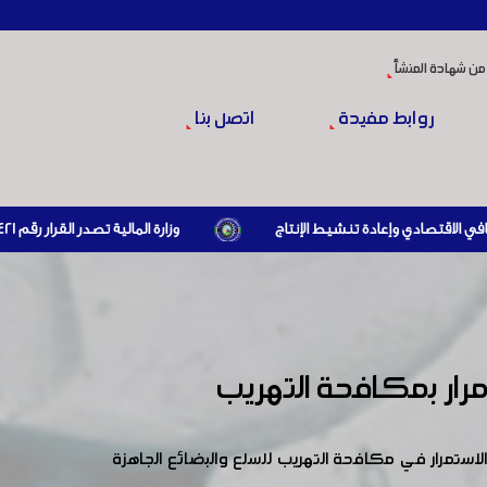
من شهادة المنشأ
روابط مفيدة
اتصل بنا
وزارة المالية تصدر القرار رقم 421 تاريخ 24/3/2026 المتضمن الزام المستوردين بإبراز براءة ذمة مالية سارية صادرة عن الهيئة العامة للضرائب والرسوم أو مديرياتها عند القيام بعمليات الاستيراد
رار بمكافحة التهريب
ستمرار في مكافحة التهريب للسلع والبضائع الجاهزة