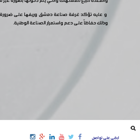
والمعدة للبيع للمستهلك والتي يتم دخولها بصورة غير شرع
و عليه تؤكد غرفة صناعة دمشق وريفها على ضرورة عدم ت
وذلك حفاظاً على دعم واستمرار الصناعة الوطنية.
ابقى على تواصل