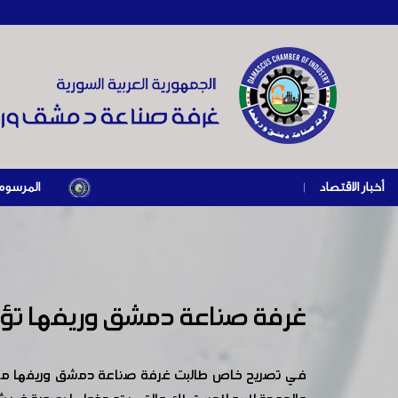
أخبار الاقتصاد
|
المرسوم الرئاسي رقم /69/ لعام 2026 .. دعم ضريبي للمنشآت المتضررة في إطار 
غرفة صناعة دمشق وريفها تؤكد
في تصريح خاص طالبت غرفة صناعة دمشق وريفها ممثلة 