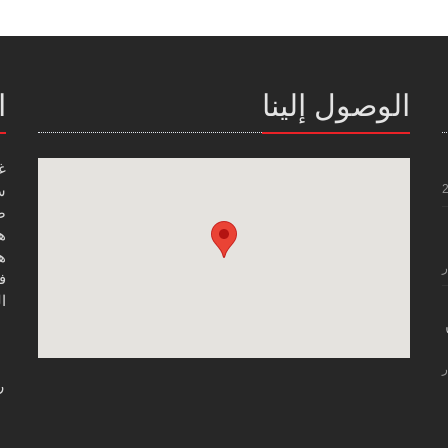
الوصول إلينا
ا
غ
س
صن
هاتف
هاتف
ر
فاك
ال
ر
ر