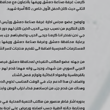
الثاني حيث كان الحفل الأول خاص بـ ١٦٠ أسرة شهيد.
واوضح عضو مجلس ادارة غرفة صناعة دمشق ورئيس اللجن
كان التكريم من نصيب جرحى الحرب الذين كان لهم دور كب
جي نحن نفتخر اننا كرمنا جرحى الحرب واعطيناهم جزء 
المستلزمات المدرسية اضافة الى تقديم منتجات لاسر الش
من جهته عضو المكتب التفيذي لمحافظة دمشق فيصل سرو
العربي السوري من شهداء وجرحى وانه مهما قدم لهم من 
بالقرطاسية والمواد الغذائية ولوازم فصل الشتاء
واضاف ان هذا الدعم جاء في الوقت المناسب لذوي الدخل 
وهناك من قدم جزء من اجسادهم فداء لتراب الوطن وابنائ
بدوره اشار فاطر منصور من مكتب التنمية المحلية في م
ومتابعة حالته الطبية حسب اصابته ويعرض على لجنة بم