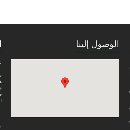
الوصول إلينا
ا
غ
س
صن
هاتف
هاتف
ر
فاك
ال
ر
ر