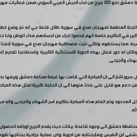
ة المنظمة لمهرجان صنع في سورية طلال قلعة جي انه تم وضع خطة لتكر
ير في التكريم خاصة انهم قدموا اجزاء من اجسادهم فداء للوطن ولنا ح
بسيط مما يستحقوه ولكي نثبت مصداقية مهرجان صنع في سورية لافتا ا
هداء والجرحى .
ر اشار الى ان المبادرة التي قامت بها غرفة صناعة دمشق وريفها بدع
دعم هو قليل على بلدنا منوها الى ان الحاجة كبيرة لمثل هذه المبادر
المحدود وتم اتمام هذه المبادرة بتكريم اسر الشهداء والجرحى وانه م
ه.
حافظة دمشق الى وجود قاعدة بيانات حيث يقدم الجريح اوراقه للحصول 
شغى ابن النفيس ومايحتاجه من ادوية واي عملية جراحية يحتاجها نقو