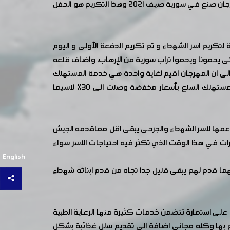
كرمت غرفة صناعة دمشق وريفها بالتعاون مع محافظة دمشق نحو ١٠٠ جريح من ابناء الجيش العربي السوري ضمن فعاليات مهرجان صنع في سورية صيف ٢٠٢١ وهذا التكريم هو الحفل
يم اسر الشهداء و تم تكريم الدفعة الأولى و اليوم
تى يحمونا ويحموا تراب سورية من الإرهاب، واضاف قلعه
لى ان المهرجان اقيم لغاية واحدة هي خدمة المستهلك
برعاية محافظة دمشق وغرفة صناعة دمشق وريفها وكان له دور فعال بهذه الدورة الاستثنائية الكبيرة واستطتعنا تقديم للمستهلك السلع بأسعار مخفضة وصلت الى ٣٠% لاسيما
مها لاسر الشهداء والجرحى يبقى اقل مماقدمه الجيش
ات في هذا الوقت الذي تكثر فيه احتياجات الاسر سواء
English
هما قدم لهم يبقى قليل جدا تجاه من قدم ابنائه شهداء
على استمارة تتضمن خدمات كثيرة منها الرعاية الطبية
م بها وكله مجاني اضافة الى تقديم سلل غذائبة بشكل