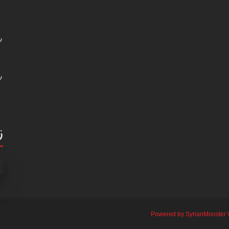
ر
ر
ز
Powered by SyrianMonster 