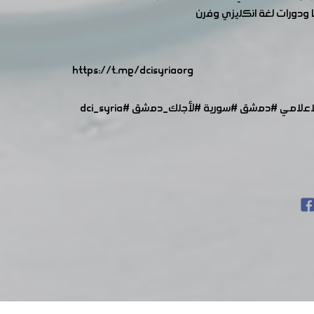
ا ودورات لغة انكليزي وفرن
https://t.me/dcisyriaorg
اعلامي
#دمشق
#سورية
#لأجلك_دمشق
#dci_syria