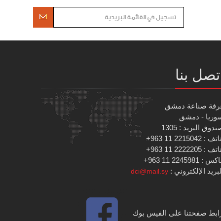
تصل بنا
رفة صناعة دمشق
وريا - دمشق
دوق البريد : 1305
 : 2215042 11 963+
 : 2222205 11 963+
س : 2245981 11 963+
بريد الإلكتروني :
dci@mail.sy
ابط صفحتنا على الفيس بوك