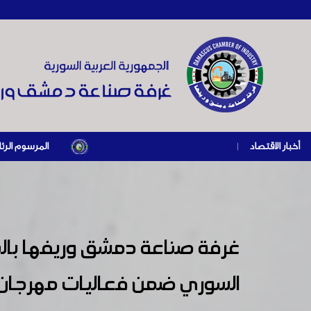
أخبار الاقتصاد
|
المرسوم الرئاسي رقم /69/ لعام 2026 .. دعم ضريبي للمنشآت المتضررة في إطار مسار التعافي الاقتصادي وإعادة تنشيط
السوري ضمن فعاليات مهرجان ص