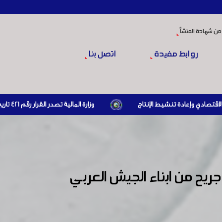
من شهادة المنشأ
روابط مفيدة
اتصل بنا
وزارة المالية تصدر القرار رقم 421 تاريخ 24/3/2026 المتضمن الزام المستوردين بإبراز براءة ذمة مالية سارية صادرة عن الهيئة العامة للضرائب والرسوم أو مديرياتها عند القيام بعمليات الاستيراد
فة صناعة دمشق وريفها بالتعاون مع محافظة دمشق يكرمون ١٠٠ جريح من ابناء الجيش العربي