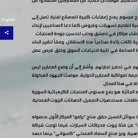
 التحكيم، مؤكداً أن العديد من المشاركين استفادوا من
ترح مرسوم يمنح إعفاءات كبيرة للمصانع لفترة تصل إلى
English
عية لتقديم تسهيلات وقروض كما دعا الصناعيين لإبداء
ي لإنشاء مراكز في دمشق وحلب لتحسين جودة المنتجات.
انت رائدة صناعياً منذ الاستقلال، وفقاً لتقرير البنك
ً على أهمية الصناعة في تلبية احتياجات السوق وخلق فرص عمل
 في تحفيز تجارتهم، وأشار إلى أن وضع المعايير ليس
مة لمواكبة المعايير الدولية، موضحًا الجهود المبذولة
 الجائزة هو رفع مستوى المنتجات الكيميائية السورية
ظفات، مستحضرات التجميل، الدهانات، الزيوت المعدنية،
سوائل الغسيل حقق منتج "برافو" المركز الأول بحصوله
الدهانات المنزلية، وفوز "تريبتون" عن فئة زيوت محركات السيارات، فيما توجت شركة
هبية، وبرز منتج السماد المعدني "كسواني" بينما حصد