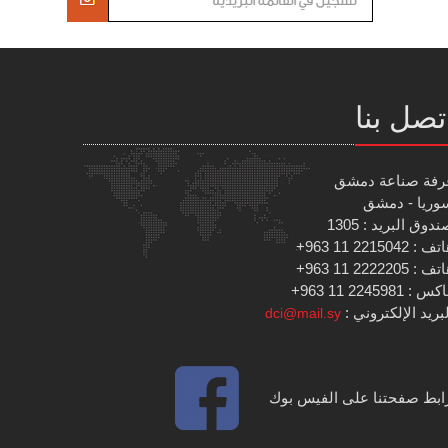
تصل بنا
رفة صناعة دمشق
وريا - دمشق
دوق البريد : 1305
 : 2215042 11 963+
 : 2222205 11 963+
س : 2245981 11 963+
بريد الإلكتروني :
dci@mail.sy
ابط صفحتنا على الفيس بوك