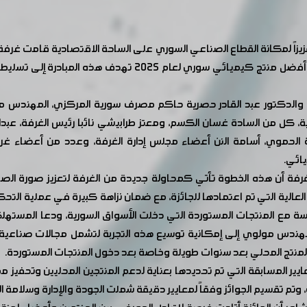
وتعزيزاً لمكانة القطاع الصناعي السوري على الساحة الاقتصادية قامت غر
السورية بتنظيم حفل توزيع جوائز الدورة الأولى من جائزة أفضل م
ية، والدكتور عبد القادر حصرية حاكم مصرف سورية المركزي، المهندس
 كل من السادة غسان الكسم، ومعتز طرابيشي نائبا رئيس الغرفة، عبدالله 
ة الحموي، أسامة النن أعضاء مجلس إدارة الغرفة، وعدد من أعضاء غر
يائي.
رفة أن هذه الخطوة تأتي كمحاولة جديدة من الغرفة لتعزيز صورة الصنا
م العالية التي تم اعتمادها للجائزة، مع ضمان نزاهة كبيرة في عملية الت
 مع المنتجات المستوردة التي دخلت الأسواق السورية، ودعا المستهلكين
هندس مولوي إلى إمكانية توسيع هذه التجربة لتشمل مجالات صناعية أ
بالمنتج المحلي بعد سنوات طويلة وخاصة بعد دخول المنتجات المستوردة.
ايير المسابقة التي تم تحديدها بعناية لدعم المنتجين المحليين وتحفيز 
لف المحافظات، وتم تقسيم الجوائز وفقاً لمعايير دقيقة شملت الجودة والإدارة وس