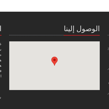
الوصول إلينا
ا
غ
س
صن
هاتف
هاتف
ر
فاك
ال
ر
ر