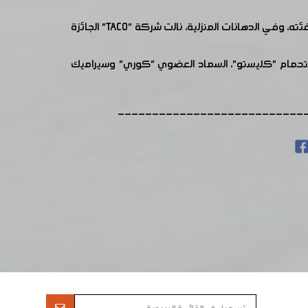
بالنسبة للجوائز الفضية حاز منتج "كرمل" على تكريم فئة سوائل الغسيل، كما حصل سائل الجلي "مدار" على الجائزة الفضية عن فئته، وفي الدهانات المنزلية، نالت شركة "TACO" الجائزة
 الاستحمام "كليستو"، السماد العضوي "كوري" وسيراميك
---------------------------