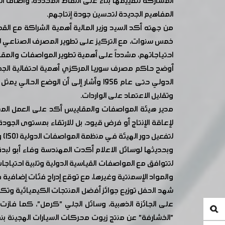
المشاركة لتقييمها بناءً على النقاط المحددة، وأضاف ال
المفاهيم الجديدة لتحسين جودة إنتاجهم.
من جهته أكد السيد وزير المالية أهمية الشراكة مع الق
خمس سنوات، مع التركيز على تطوير المصرف الصناعي لتو
احتياجاتهم، مشدداً على أهمية تطوير المواصفات والمقا
أوضح حاكم مصرف سوريا المركزي أهمية احتفالية الجمعية 
الدولي حتى عام 1956 وأشار إلى أن ا
وتقليل الاعتماد على الواردات.
مدير هيئة المواصفات والمقاييس أكد على العمل المتو
لإعاقة الإنتاج أو فرض قيود، بل للارتقاء بمستوى الجود
لتفعيل دور الهيئة في منظمة المواصفات الدولية (ISO) ومنظمة التعاون الدولي وذلك بهدف وضع سورية في مصاف الدول الفاعلة في هذا المجال.
وبحديثها لوسائل الاعلام أكدت المهندسة وفاء أبو لبد
لتتوافق مع المواصفات القياسية الدولية وتلبية احتياج
والمواد الإسمنتية وغيرها، مع توقع إدراج فئات إضافية في 
شهد الحفل توزيع جوائز أفضل المنتجات الكيميائية وتك
"الخشارفة" عن منتج زيوت محركات السيارات الهجينة بن