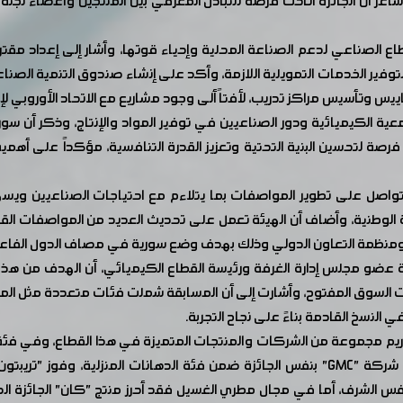
شاعر أن الجائزة أتاحت فرصة للتبادل المعرفي بين المنتجين وأعضاء لجنة
طاع الصناعي لدعم الصناعة المحلية وإحياء قوتها، وأشار إلى إعداد مق
فير الخدمات التمويلية اللازمة، وأكد على إنشاء صندوق التنمية الصنا
ييس وتأسيس مراكز تدريب، لأفتاً ألى وجود مشاريع مع الاتحاد الأوروب
الكيميائية ودور الصناعيين في توفير المواد والإنتاج، وذكر أن سورية ك
لوضع الحالي يمثل فرصة لتحسين البنية التحتية وتعزيز القدرة التنافسية، مؤكدا
اصل على تطوير المواصفات بما يتلاءم مع احتياجات الصناعيين ويسهم
ة الوطنية، وأضاف أن الهيئة تعمل على تحديث العديد من المواصفات القدي
ة عضو مجلس إدارة الغرفة ورئيسة القطاع الكيميائي، أن الهدف من هذه
ات السوق المفتوح، وأشارت إلى أن المسابقة شملت فئات متعددة مثل المن
النسخ القادمة بناءً على نجاح التجربة.
ريم مجموعة من الشركات والمنتجات المتميزة في هذا القطاع، وفي فئة 
على الجائزة الذهبية، وسائل الجلي "كرمل"، كما فازت شركة "GMC" بنفس الجائزة ضمن فئة 
فس الشرف، أما في مجال مطري الغسيل فقد أحرز منتج "كان" الجائزة الذ