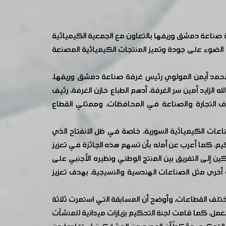
فة صناعة دمشق وريفها بالتعاون مع الجمعية الكيميائية
نتج كيميائي سوري لعام 2025 تهدف هذه المبادرة إلى تسليط الضوء على جودة وتميز المنتجات الكيميائية المصنعة
 محمد أيمن المولوي رئيس غرفة صناعة دمشق وريفها،
الزايد أمين سر الغرفة، أدهم الطباع خازن الغرفة، رئيف
ف التجارة والصناعة في المحافظات، وممثلي القطاع
عات الكيميائية السورية، خاصة في ظل الانفتاح الذي
حكيم، كما أعرب عن أمله بأن تسهم هذه الجائزة في تعزيز
 إلى التفريق بين المنتج الوطني ونظيره الأجنبي على
خرى مثل الصناعات الهندسية والنسيجية، بهدف تعزيز
مختلف القطاعات، وأوضح أن المسابقة التي استمرت ثلاثة
لامة العمل، كما قامت لجنة التحكيم بزيارات ميدانية للمنشآت