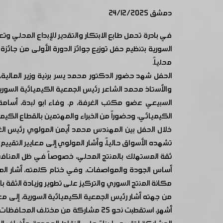
دمشق 24/12/2025
في بادرة تحمل طابع الابتكار والتقدير للإبداع المحلي 
محلياً.
الحفل شهد حضور الدكتور محمد يسر برنية وزير المال
والأستاذ محمد الشاعر رئيس الجمعية الكيميائية السورية،
السبيعي عضو مكتب الغرفة، م. وفاء ابو لبدة، أسام
الكيميائي، وحضوراً من الخبراء والمهتمين بالقطاع الكيم
خلال الحفل بين المهندس محمد أيمن المولوي رئيس الغ
تشهده الأسواق حالياً، وأشار المولوي إلى معايير التقيي
ثقة المستهلك بالمنتج المحلي، خصوصاً في ظل المنافسة
أساس الجودة والمواصفات، وفي ختام كلمته، أشار الم
مكانة المنتج السوري والتركيز على تطوير وزيادة الثقة 
من جهته أشار رئيس الجمعية الكيميائية السورية، إلى مع
أشهر، استقطبت نحو 25 مشاركة من مخت