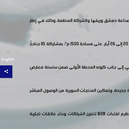
ناعة دمشق وريفها والشركة المنظمة، وذلك في إطار
وتناول الاجتماع سبل التنسيق لضمان مشاركة فعّالة، حيث يُقام المعرض في العاصمة الأردنية عمّان – مكة مول، خلال الفترة من 20 إلى 26 أيار، على مساحة 1500 م²، بمشاركة 115 جناحاً،
English
دني، إلى جانب كونه المحطة الأولى ضمن سلسلة معارض
ة جديدة، وتمكين المنتجات السورية من الوصول المباشر
كما استعرضت الشركة المنظمة الجوانب اللوجستية والتنظيمية، إضافة إلى الخطة الترويجية، فيما شدد الحضور على أهمية تنظيم لقاءات B2B لتعزيز الشراكات وبناء علاقات تجارية