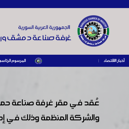
أخبار الاقتصاد
|
المرسوم الرئاسي رقم /69/ لعام 2026 .. دعم ضريبي للمنشآت المتضررة في إطار مسار التعافي الاقتصادي وإعادة تنشيط الإنتاج
عُقد في مقر غرفة صناعة حم
والشركة المنظمة وذلك في إ