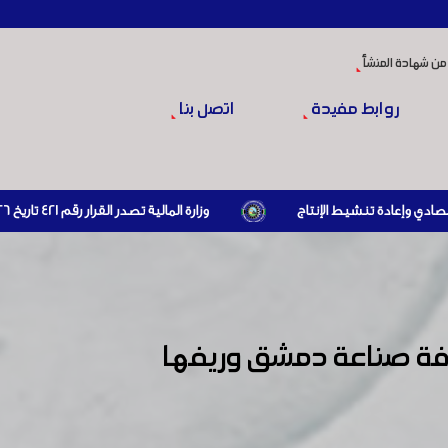
من شهادة المنشأ
روابط مفيدة
اتصل بنا
وزارة المالية تصدر القرار رقم 421 تاريخ 24/3/2026 المتضمن الزام المستوردين بإبراز براءة ذمة مالية سارية صادرة عن الهيئة العامة للضرائب والرسوم أو مديرياتها عند القيام بعمليات الاستيراد
فة صناعة دمشق وريفها