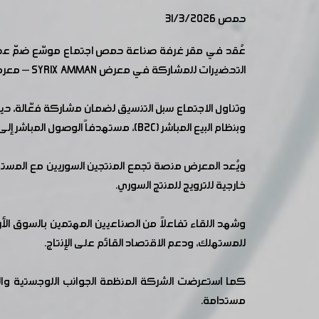
حمص 31/3/2026
عُقد في مقر غرفة صناعة حمص اجتماع موسّع ضمّ عدد
التحضيرات للمشاركة في معرض SYRIX AMMAN – معرض المنتجات السورية.
وبنظام البيع المباشر (B2C)، مستهدفاً الوصول المباشر إلى المستهلك.
ويُعد المعرض منصة تجمع المنتجين السوريين مع المست
خارجية للترويج للمنتج السوري.
وشهد اللقاء تفاعلاً من الصناعيين المهتمين بالسوق ال
للمستهلك، ودعم الاقتصاد القائم على الإنتاج.
مستدامة.