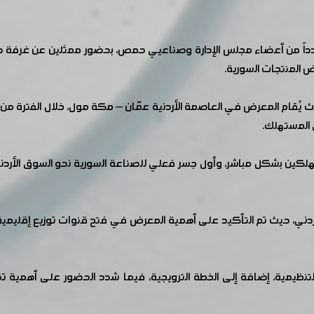
اً من أعضاء مجلس الإدارة وصناعيي حمص، بحضور ممثلين عن غرفة ص
هلكين بشكل مباشر، وأول جسر فعلي للصناعة السورية نحو السوق الأر
أردني، حيث تم التأكيد على أهمية المعرض في فتح قنوات توزيع إقليمي