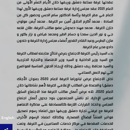
عقدتها غرفة صناعة دمشق وريفها خلال الأيام العشر الأولى من
العام 2021 عقد مجلس إدارة غرفة صناعة دمشق وريفها الأول لهذا
العام في مقر الغرفة برئاسة الدكتور سامر الدبس وحضور كل من
السادة : محمد أكرم الحلاق أمين سر الغرفة ، محمد أيمن مولوي
خازن الغرفة ، محمد مهند دعدوش عضو مكتب الغرفة، طلال قلعه
جي و نور الدين سمحا و حسام الطير ومحمد فياض و نزار بكور و
مازن البطرس وعبد القادر القدور أعضاء مجلس إدارة الغرفة و خلدون
دادو مدير عام الغرفة.
بدء السيد رئيس الغرفة الاجتماع بعرضٍ لنتائج متابعته لمطالب الغرفة
مع السيد وزير الداخلية و السيد وزير الاقتصاد والتجارة الخارجية
والسيد محافظ ريف دمشق وذلك لإيجاد الحلول المناسبة للمواضيع
التي تهم العمل الصناعي.
تخلل الاجتماع عرض لبانوراما الغرفة للعام 2020 بعنوان (لأجلك
دمشق) والمعدة من المكتب الإعلامي للغرفة لأهم نشاطاتها خلال
العام 2020، تلاه عرض أعمال مكتب الغرفة منذ الاجتماع السابق
لمجلس الإدارة، ثم ناقش المجتمعون بنود جدول أعمال اجتماع
المجلس واتخاذ القرارات اللازمة كالمصادقة على مذكرة التفاهم
للغرفة مع غرفتي تجارة دمشق وريفها حول اعتماد رسوم تصديق
فواتير المنشأ للبضائع المصدرة، وكذلك اعتماد الرسوم الأخرى
English
للخدمات المقدمة في مركز خدمات الصناعيين في الغرفة، وتمت