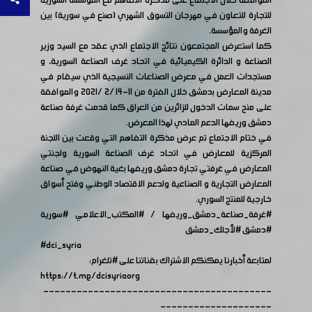
الموافقة خلال الاجتماع على مذكرة التفاهم مع المؤسسة السورية
للتجارة للتعاون في مهرجان التسوق الشهري (صنع في سورية) بين
الغرفة والمؤسسة.
كما استعرض المجتمعون نتائج الاجتماع الذي عقد مع السيد وزير
الصناعة و الدائرة الكيميائية في اتحاد غرف الصناعة السورية، و
مستجدات العمل في معرض الصناعات النسيجية الذي سيقام في
مدينة المعارض بدمشق خلال الفترة من 11-14 /2 /2021 والموافقة
على منح سمات الدخول للزائرين من العراق كما قدمت غرفة صناعة
دمشق وريفها الدعم المادي لهذا المعرض.
في ختام الاجتماع تم عرض مذكرة التفاهم التي وقعت بين اللجنة
المركزية للمعارض في اتحاد غرف الصناعة السورية ولجنتي
المعارض في غرفتي تجارة دمشق وريفها بغية النهوض في صناعة
المعارض التجارية و الصناعية ولدعم الاقتصاد الوطني وفتح أسواق
خارجية للمنتج السوري.
#غرفة_صناعة_دمشق_وريفها
/
#المكتب_الاعلامي
#سورية
#دمشق
#لأجلك_دمشق
#dci_syria
لمتابعة أخبارنا يمكنكم الاشتراك بقناتنا على
#تلغرام
:
https://t.me/dcisyriaorg
-----------------------------------------
--------------------