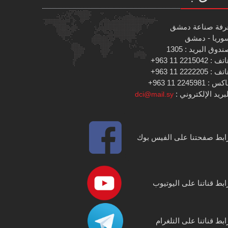
رفة صناعة دمشق
وريا - دمشق
دوق البريد : 1305
 : 2215042 11 963+
 : 2222205 11 963+
س : 2245981 11 963+
بريد الإلكتروني :
dci@mail.sy
ابط صفحتنا على الفيس بوك
ابط قناتنا على اليوتيوب
ابط قناتنا على التلغرام