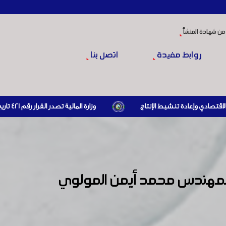
من شهادة المنشأ
روابط مفيدة
اتصل بنا
وزارة المالية تصدر القرار رقم 421 تاريخ 24/3/2026 المتضمن الزام المستوردين بإبراز براءة ذمة مالية سارية صادرة عن الهيئة العامة للضرائب والرسوم أو مديرياتها عند القيام بعمليات الاستيراد
المهندس محمد أيمن المولوي