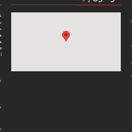
غ
س
صن
هاتف
هاتف
ر
فاك
ال
ر
ر
ر
ر