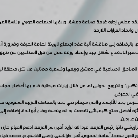
 عقد مجلس إدارة غرفة صناعة دمشق وريفها اجتماعه الدوري برئاسة ال
تخاذ القرارات اللازمة.
، بالإضافة إلى مناقشة آلية عقد اجتماع الهيئة العامة للغرفة وضرورة أن
م التحضير للاجتماع بشكل جيد وإعداد ورقة عمل من قبل الصناعيين عن طري
لجان المناطق الصناعية في دمشق وريفها وتسمية ممثلين عن كل منطقة
س" والترويج الدولي له، من خلال زيارات ميدانية قام بها أعضاء مجلس 
في المعرض.
رض جدة للألبسة، والذي سيقام في جدة بالمملكة العربية السعودية في ن
جائزة أفضل منتج كيميائي تقدمت به المهندسة وفاء أبو لبدة، إضافة إ
 عابدين.
ي نائبا رئيس الغرفة، عبد الله الزايد أمين سر الغرفة، ادهم الطباع خاز
نور الدين سمحا، أسامة الحموي، أنس طرابلسي، راضي القاسم، م. محمد فيا