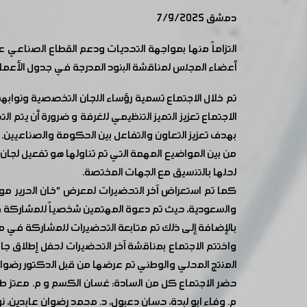
دمشق 7/9/2025
التزاماً منها بمواجهة التحديات ودعم القطاع الصناعي
أعضاء المجلس لمناقشة البنود المدرجة في جدول الأعمال وا
تم خلال الاجتماع تسمية رؤساء اللجان التخصصية ونوابهم
الاجتماع تعزيز التميز التنظيمي للغرفة و ضرورة أن يت
بهدف تعزيز التعاون والتفاعل بين الحكومة والصناعيين.
من بين المواضيع المهمة التي تم تناولها هو تفعيل 
لحلها بالتنسيق مع الجهات المختصة.
كما تم استعراض آخر التحضيرات لمعرض "خان الحرير موتك
والسعودية، حيث تم دعوة المهتمين شخصياً للمشاركة 
بالإضافة إلى ذلك تم متابعة التحضيرات للمشاركة في مع
واختتم الاجتماع بمناقشة آخر التحضيرات لحفل إطلاق 
المنتج المحلي والوطني تم عرضها من قبل الدكتور رضوان
حضر الاجتماع كل من السادة: غسان الكسم و م. معتز طرابيش
م. وفاء ابو لبدة، حسان دعبول، د. محمد رضوان عابدين، 