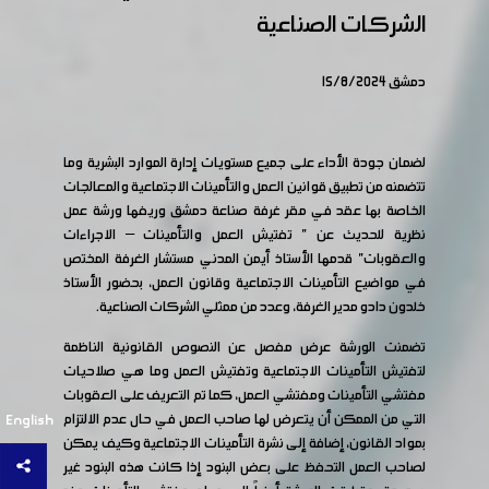
الشركات الصناعية
دمشق 15/8/2024
لضمان جودة الأداء على جميع مستويات إدارة الموارد البشرية وما
تتضمنه من تطبيق قوانين العمل والتأمينات الاجتماعية والمعالجات
الخاصة بها عقد في مقر غرفة صناعة دمشق وريفها ورشة عمل
نظرية للحديث عن " تفتيش العمل والتأمينات – الاجراءات
والعقوبات" قدمها الأستاذ أيمن المدني مستشار الغرفة المختص
في مواضيع التأمينات الاجتماعية وقانون العمل، بحضور الأستاذ
خلدون دادو مدير الغرفة، وعدد من ممثلي الشركات الصناعية.
تضمنت الورشة عرض مفصل عن النصوص القانونية الناظمة
لتفتيش التأمينات الاجتماعية وتفتيش العمل وما هي صلاحيات
مفتشي التأمينات ومفتشي العمل، كما تم التعريف على العقوبات
التي من الممكن أن يتعرض لها صاحب العمل في حال عدم الالتزام
English
بمواد القانون، إضافة إلى نشرة التأمينات الاجتماعية وكيف يمكن
لصاحب العمل التحفظ على بعض البنود إذا كانت هذه البنود غير