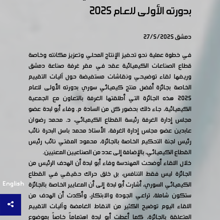
بدورته الأولى للعام 2025
دمشق 27/5/2025
في خطوة عملية نحو تحفيز الإنتاج المحلي وتعزيز مكانته وخاصة
قطاع الصناعات الكيميائية عقد في مقر غرفة صناعة دمشق
وريفها لقاء توضيحي ونقاشات مستفيضة حول آليات التقييم
الخاصة بجائزة أفضل منتج كيميائي سوري بدورته الأولى للعام
2025 هذه الجائزة التي أطلقتها الغرفة بالتعاون مع الجمعية
الكيميائية، جاء ذلك بحضور كل من السادة م. وفاء أبو لبدة عضو
مجلس إدارة الغرفة رئيسة القطاع الكيميائي، د. محمد رضوان
عابدين عضو مجلس إدارة الغرفة، الأستاذ محمد باسل البحرة نائب
رئيس لجنة التحكيم الخاصة بالجائزة، محمود المفتي نائب رئيس
القطاع الكيميائي، بالإضافة إلى عدد من الصناعيين المعنيين.
خلال اللقاء أوضحت المهندسة وفاء أبو لبدة أن الهدف الرئيس من
الجائزة ليس فقط التنافس، بل خلق حراك حقيقي في القطاع
English
الكيميائي السوري، أشارت أبو لبدة إلى أن المعايير الخاصة بالجائزة
ستكون شاملة، تراعي الجودة والابتكار، وأكدت أن الهدف من
اللقاء اليوم توضيح الكثير من النقاط الغامضة وآليات التقييم
المتعلقة بالجائزة، كما أعطت أبو لبدة اهتماماً خاصاً بموضوع