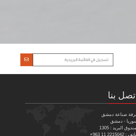
تصل بنا
رفة صناعة دمشق
وريا - دمشق
دوق البريد : 1305
 : 2215042 11 963+