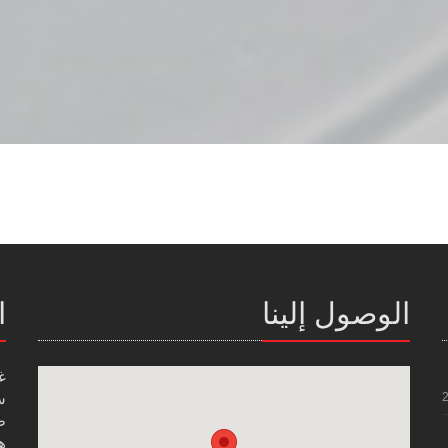
الوصول إلينا
ا
غ
س
صن
هاتف