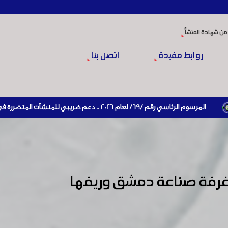
من شهادة المنشأ
روابط مفيدة
اتصل بنا
رئاسي رقم /69/ لعام 2026 .. دعم ضريبي للمنشآت المتضررة في إطار مسار التعافي الاقتصادي وإعادة تنشيط الإنتاج
 غرفة صناعة دمشق وريفها