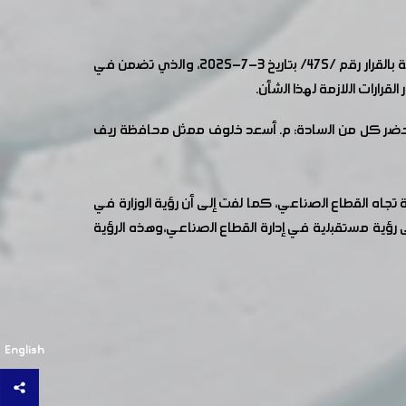
عقد في مقر غرفة صناعة دمشق وريفها الجلسة الأولى لمجلس إدارة الغرفة الذي تم تعيينه من قبل السيد وزير الاقتصاد والصناعة بالقرار رقم /475/ بتاريخ 3-7-2025، والذي تضمن في
ما حضر كل من السادة: م. أسعد خلوف ممثل محافظة ريف
تجاه القطاع الصناعي، كما لفت إلى أن رؤية الوزارة في
لى رؤية مستقبلية في إدارة القطاع الصناعي،وهذه الرؤية
English