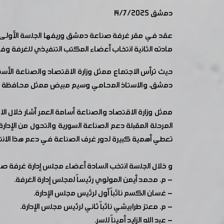
دمشق 14/7/2025
مادته الثانية انتخاب أعضاء المكتب التنفيذي للغرفة وفق احكام المرسوم رقم /52/ لعام 2009 ليصار إلى مصادقة
حيث ترأس الاجتماع ممثل وزارة الاقتصاد والصناعة الأ
دمشق، والاستاذ المحامي وسيم مبيض ممثل محافظة
ممثل وزارة الاقتصاد والصناعة أسامة العمر أشار خلال ا
المرحلة المقبلة دعم الصناعة السورية والتحول من الإدار
تعطي أهمية كبيرة لدور غرف الصناعة في دعم هذا الانت
و خلال الجلسة انتخب السادة أعضاء مجلس إدارة غرفة ص
- م. محمد أيمن المولوي رئيساً لمجلس إدارة الغرفة.
- غسان الكسم نائباً أول لرئيس مجلس الإدارة.
- م. معتز طرابيشي نائباً ثاني لرئيس مجلس الإدارة.
- عبد الله الزايد أميناً للسر.