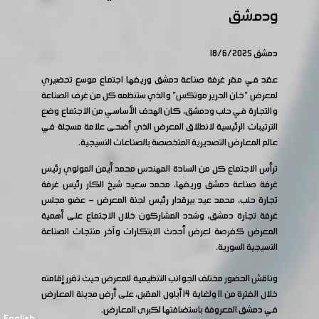
ودمشق
دمشق 18/6/2025
عقد في مقر غرفة صناعة دمشق وريفها اجتماع موسع تحضيري
لمعرض "خان الحرير موتكس" والذي ستنظمه كل من غرف الصناعة
والتجارة في حلب ودمشق، كان الهدف الأساسي من الاجتماع وضع
الترتيبات الرئيسية لانطلاق المعرض الذي أضحى علامة مسجلة في
عالم المعارض التصديرية المتخصصة بالصناعات النسيجية.
ترأس الاجتماع كل من السادة المهندس محمد أيمن المولوي رئيس
غرفة صناعة دمشق وريفها، محمد سعيد شيخ الكار رئيس غرفة
تجارة حلب، محمد عيد بيرقدار رئيس لجنة المعرض - عضو مجلس
غرفة تجارة دمشق، وشدد المشاركون خلال الاجتماع على أهمية
المعرض كفرصة لعرض أحدث الابتكارات وآخر منتجات الصناعة
النسيجية السورية.
وناقش الحضور مختلف الجوانب التنظيمية للمعرض حيث تقرر إقامته
خلال الفترة من 11 ولغاية 14 أيلول المقبل، على أرض مدينة المعارض
في دمشق المعروفة باستضافتها لكبرى المعارض.
English