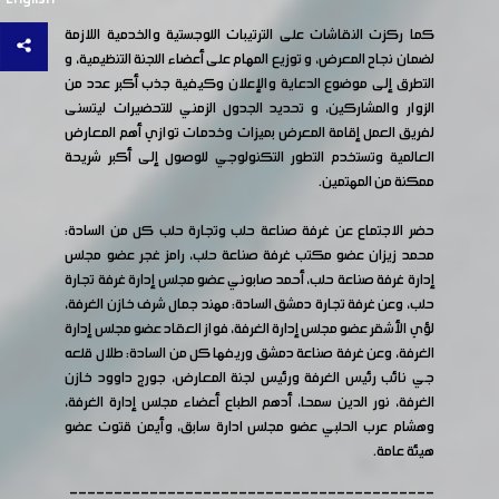
كما ركزت النقاشات على الترتيبات اللوجستية والخدمية اللازمة
لضمان نجاح المعرض، و توزيع المهام على أعضاء اللجنة التنظيمية، و
التطرق إلى موضوع الدعاية والإعلان وكيفية جذب أكبر عدد من
الزوار والمشاركين، و تحديد الجدول الزمني للتحضيرات ليتسنى
لفريق العمل إقامة المعرض بميزات وخدمات توازي أهم المعارض
العالمية وتستخدم التطور التكنولوجي للوصول إلى أكبر شريحة
ممكنة من المهتمين.
حضر الاجتماع عن غرفة صناعة حلب وتجارة حلب كل من السادة:
محمد زيزان عضو مكتب غرفة صناعة حلب، رامز غجر عضو مجلس
إدارة غرفة صناعة حلب، أحمد صابوني عضو مجلس إدارة غرفة تجارة
حلب، وعن غرفة تجارة دمشق السادة: مهند جمال شرف خازن الغرفة،
لؤي الأشقر عضو مجلس إدارة الغرفة، فواز العقاد عضو مجلس إدارة
الغرفة، وعن غرفة صناعة دمشق وريفها كل من السادة: طلال قلعه
جي نائب رئيس الغرفة ورئيس لجنة المعارض، جورج داوود خازن
الغرفة، نور الدين سمحا، أدهم الطباع أعضاء مجلس إدارة الغرفة،
وهشام عرب الحلبي عضو مجلس ادارة سابق، وأيمن قتوت عضو
هيئة عامة.
-----------------------------------------