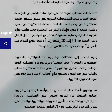
وتخفيض الضرائب والرسوم المالية للمنشآت الصناعية.
كما شملت المطالب الموافقة على شراء مادة القمح من المؤسسة
العامة للحبوب حسب المخصصات الشهرية لكل معمل ليتمكن منتجو
المعكرونة من وضع النسب الخاصة بصناعة المعكرونة من سميد
وطحين حسب الأصول، وإعادة النظر في التسعيرة حيث قامت وزارة
English
التجارة الداخلية وحماية المستهلك بتخفيض نسبة ربح معامل الإنتاج
وتجار الجملة من 12% إلى 10% إضافة إلى أن نسبة توزيع المواد في
الأسواق أصبحت بحدود 5%-10% من قيمة البضائع.
ونوه البعض إلى مشكلات تواجههم عند اشتراكهم بالخطوط
المعفاة من التقنين "الخط الذهبي" وحرمانهم من الكميات اللازمة
من المحروقات لتشغيل مولداتهم خاصة ان صناعة المعكرونة تتطلب
ساعات عمل متواصلة ومستمرة خارج أوقات التقنين مما يلزم عمل
المولدات لتوليد الكهرباء.
هذا وتطرق الأستاذ طلال قلعه جي خلال ترأسه الاجتماع إلى الجهود
الحالية المبذولة من الغرفة لتسهيل عمل الصناعيين وتأمين
احتياجاتهم وبشكل خاص تأمين المحروقات والكهرباء والعمل على
تعديل المرسوم التشريعي رقم /8/ الخاص بحماية المستهلك.