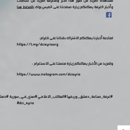
لمشاهدة المزيد من صور هذا الخبر ولمعرفة المزيد عن نشاطات
وأخبار الغرفة يمكنكم زيارة صفحتنا على الفيس بوك
بالضغط هنا
لمتابعة أخبارنا يمكنكم الاشتراك بقناتنا على تلغرام:
https://t.me/dcisyriaorg
وللمزيد من الأخبار يمكنكم زيارة منصتنا على الانستغرام :
https://www.instagram.com/dcisyria​
#غرفة_صناعة_دمشق_وريفها
#المكتب_الاعلامي
#صنع_في_سورية
#دمش
#dci_syria