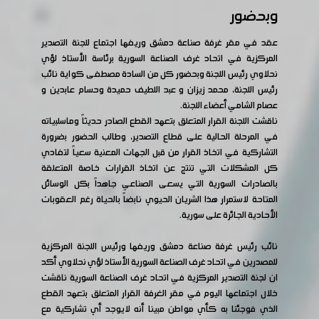
وبحضور
عقد في مقر غرفة صناعة دمشق وريفها اجتماع للجنة التصدير
المركزية في اتحاد غرف الصناعة السورية برئاسة الأستاذ لؤي
نحلاوي رئيس اللجنة وبحضور كل من السادة مصطفى كواية نائب
رئيس اللجنة، محمد زيزان و عبد اللطيف حميدة وحسام عابدين و
عصام الشامي أعضاء اللجنة.
ناقشت اللجنة القرار المتعلق بتعهد القطع الصادر حديثاً وماسلبياته
في المرحلة الحالية على قطاع التصدير، وطالب الحضور بضرورة
التشاركية في اتخاذ القرار من قبل الجهات المعنية سعياً لتفادي
كل المشكلات التي تنتج عن اتخاذ القرارات خاصة المتعلقة
بالصادرات السورية التي يسعى الصناعي جاهداً بكل الوسائل
المتاحة لاستمرار هذا الشريان الحيوي نابضاً بالحياة رغم العقوبات
الأحادية الجائرة على سورية.
نائب رئيس غرفة صناعة دمشق وريفها ورئيس اللجنة المركزية
للمصدرين في اتحاد غرف الصناعة السورية الأستاذ لؤي نحلاوي أكد
ان لجنة التصدير المركزية في اتحاد غرف الصناعة السورية ناقشت
خلال اجتماعها اليوم في مقر الغرفة القرار المتعلق بتعهد القطع
الذي فوجئنا به كأي مواطن مبينا أنه لايوجد أي تشاركية مع