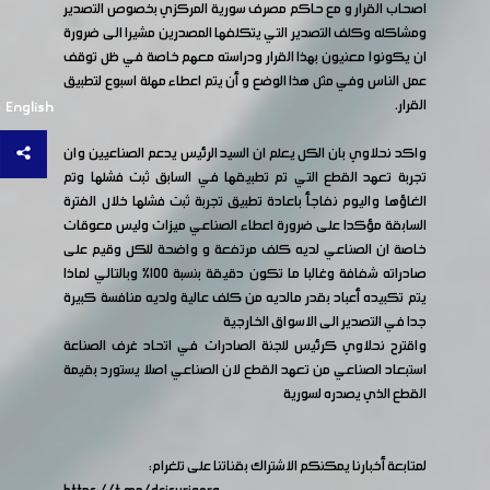
اصحاب القرار و مع حاكم مصرف سورية المركزي بخصوص التصدير
ومشاكله وكلف التصدير التي يتكلفها المصدرين مشيرا الى ضرورة
ان يكونوا معنيون بهذا القرار ودراسته معهم خاصة في ظل توقف
عمل الناس وفي مثل هذا الوضع و أن يتم اعطاء مهلة اسبوع لتطبيق
القرار.
English
واكد نحلاوي بان الكل يعلم ان السيد الرئيس يدعم الصناعيين وان
تجربة تعهد القطع التي تم تطبيقها في السابق ثبت فشلها وتم
الغاؤها واليوم نفاجأ باعادة تطبيق تجربة ثبت فشلها خلال الفترة
السابقة مؤكدا على ضرورة اعطاء الصناعي ميزات وليس معوقات
خاصة ان الصناعي لديه كلف مرتفعة و واضحة للكل وقيم على
صادراته شفافة وغالبا ما تكون دقيقة بنسبة ١٠٠% وبالتالي لماذا
يتم تكبيده أعباد بقدر مالديه من كلف عالية ولديه منافسة كبيرة
جدا في التصدير الى الاسواق الخارجية
واقترح نحلاوي كرئيس للجنة الصادرات في اتحاد غرف الصناعة
استبعاد الصناعي من تعهد القطع لان الصناعي اصلا يستورد بقيمة
القطع الذي يصدره لسورية
لمتابعة أخبارنا يمكنكم الاشتراك بقناتنا على تلغرام: