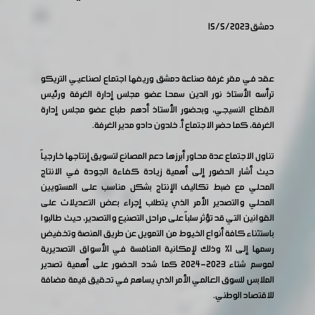
دمشق 15/5/2023
عقد في مقر غرفة صناعة دمشق وريفها اجتماع لصناعيي التريكو
ترأسه الأستاذ نور الدين سمحا عضو مجلس إدارة الغرفة ورئيس
القطاع النسيجي، وبحضور الأستاذ أدهم طباع عضو مجلس إدارة
الغرفة، كما حضر الاجتماع أ. خلدون دادو مدير الغرفة.
تناول الاجتماع عدة محاور أبرزها دعم المصانع لتسويق إنتاجها خارجياً
حيث أشار الحضور إلى أهمية زيادة كفاءة الجودة في الانتاج
المحلي مع ضبط تكاليف الإنتاج بشكل مناسب على المستويين
المحلي والتصدير الأمر الذي يتطلب إجراء بعض التعديلات على
القوانين التي قد تؤثر سلباً على مراحل التصنيع والتصدير، حيث طالبوا
باستثناء كافة أنواع الخيوط من التمويل عن طريق المنصة وتخفيض
رسمها إلى 1% وذلك لإمكانية المنافسة في الأسواق التصديرية
لموسم شتاء 2023-2024 كما شدد الحضور على أهمية تصدير
الملابس للسوق العالمي الأمر الذي يساهم في تحقيق قيمة مضافة
للاقتصاد الوطني.