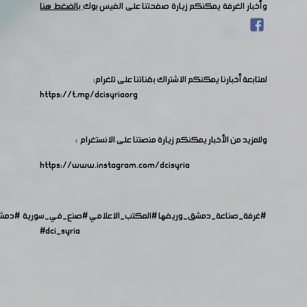
وأخبار الغرفة يمكنكم زيارة صفحتنا على الفيس بوك
بالضغط هنا
لمتابعة أخبارنا يمكنكم الاشتراك بقناتنا على تلغرام:
https://t.me/dcisyriaorg
وللمزيد من الأخبار يمكنكم زيارة منصتنا على الانستغرام :
https://www.instagram.com/dcisyria​
#غرفة_صناعة_دمشق_وريفها
#المكتب_الاعلامي
#صنع_في_سورية
#دمش
#dci_syria