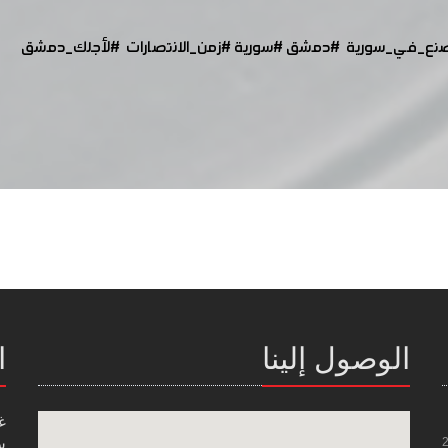
نع_في_سورية
#دمشق
#سورية
#زمن_الانتصارات
#لأجلك_دمشق
الوصول إلينا
ا
غ
س