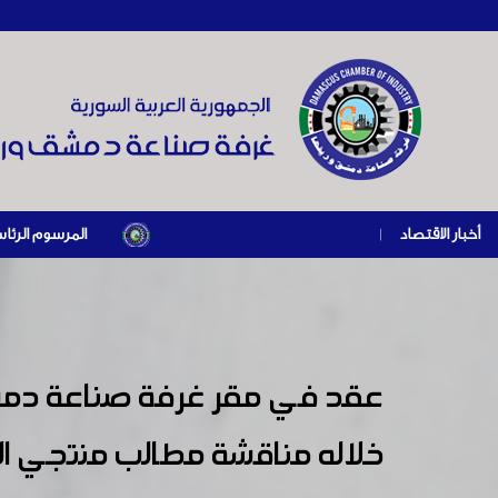
أخبار الاقتصاد
|
المرسوم الرئاسي رقم /69/ لعام 2026 .. دعم ضريبي للمنشآت المتضررة في إطار مسار التعافي الاقتصادي وإعادة تنشيط الإنتاج
عقد في مقر غرفة صناعة دمش
خلاله مناقشة مطالب منتجي ال