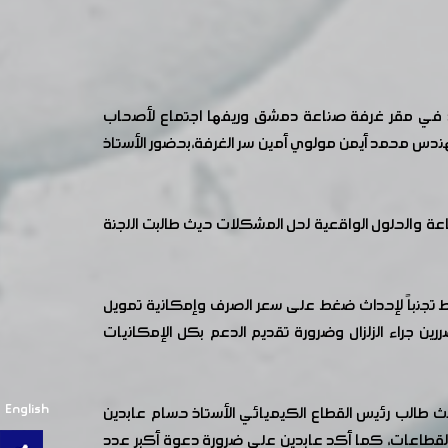
عقد في مقر غرفة صناعة دمشق وريفها اجتماع لأصحاب
هندس محمد أيمن مولوي أمين سر الغرفة،بحضور الأستاذ
ناعة والحلول الواقعية لحل المشكلات حيث طالبت اللجنة
فقط تجنباً لإحداث ضغط على سعر الصرف وإمكانية تمويل
ن جراء الزلزال وضرورة تقديم الدعم بكل الإمكانيات
English
 طالب رئيس القطاع الكيميائي الأستاذ حسام عابدين
فة القطاعات، كما أكد عابدين على ضرورة دعوة أكبر عدد