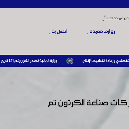
من شهادة المنشأ
روابط مفيدة
اتصل بنا
وزارة المالية تصدر القرار رقم 421 تاريخ 24/3/2026 المتضمن الزام المستوردين بإبراز براءة ذمة مالية سارية صادرة عن الهيئة العامة للضرائب والرسوم أو مديرياتها عند القيام بعمليات الاستيراد
كات صناعة الكرتون تم