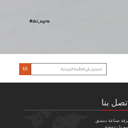
#dci_syria
تصل بنا
رفة صناعة دمشق
وريا - دمشق