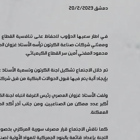
دمشق 20/2/2023
في اطار سعيها الدؤوب للحفاظ على تنافسية القطاع ا
وممثلي شركات صناعة الكرتون ترأسه الأستاذ غزوان الم
محمود المفتي أمين سر القطاع الكيميائي.
تم خلال الاجتماع تشكيل لجنة الكرتون وتسمية الأستاذ ع
بإيجاد آلية يتم فيها قبول الحوالات البنكية من قبل شرك
ولفت الأستاذ غزوان المصري رئيس الغرفة انتباه لجنة ا
أكبر عدد ممكن من الصناعيين، ومن جانب آخر أكد المص
الممكنة.
كما ناقش الاجتماع قرار مصرف سورية المركزي بخصوص 
اللجنة بإعداد قائمة بالبنود الجمركية للمواد الأولية 