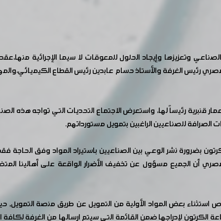
لصناعي وتعزيزها وإيجاد الحلول للمعوقات لا سيما الإجرائية منها،
صري رئيس الغرفة والأستاذ حسام عابدين رئيس القطاع الكيميائي،والم
مار قنبرية رئيساً لها، واستعرض الاجتماع التحديات التي تواجه هذه الص
ات الصرافة للصناعيين الراغبين بتمويل مستورداتهم.
لكرتون بضرورة نشر الوعي بين الصناعيين باستيراد المواد وفق الحاجة 
ري أن الجميع مسؤول عن تخفيف الأضرار الواقعة على أهالينا المتضرري
استثناء بعض المواد الأولية من التمويل عن طريق منصة التمويل, حيث
لصناعة الكرتون لإدراجها ضمن القائمة التي سيتم ارسالها من الغرفة لكا