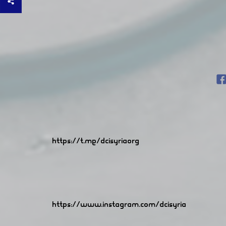
https://t.me/dcisyriaorg
https://www.instagram.com/dcisyria​