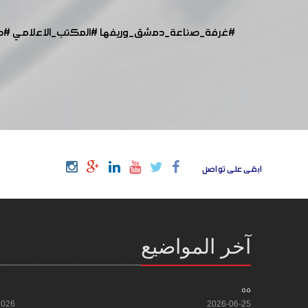
#غرفة_صناعة_دمشق_وريفها
#المكتب_الاعلامي
#ص
ابقى على تواصل
آخر المواضيع
55
2026
2026-06-25