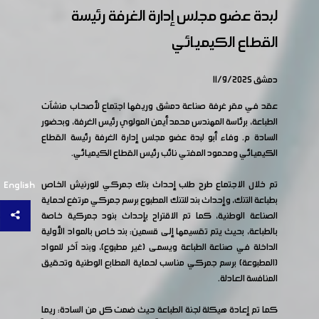
لبدة عضو مجلس إدارة الغرفة رئيسة
القطاع الكيميائي
دمشق 11/9/2025
عقد في مقر غرفة صناعة دمشق وريفها اجتماع لأصحاب منشآت
الطباعة، برئاسة المهندس محمد أيمن المولوي رئيس الغرفة، وبحضور
السادة م. وفاء أبو لبدة عضو مجلس إدارة الغرفة رئيسة القطاع
الكيميائي ومحمود المفتي نائب رئيس القطاع الكيميائي.
تم خلال الاجتماع طرح طلب إحداث بنك جمركي للورنيش الخاص
English
بطباعة التنك، وإحداث بند للتنك المطبوع برسم جمركي مرتفع لحماية
الصناعة الوطنية، كما تم الاقتراح بإحداث بنود جمركية خاصة
بالطباعة، بحيث يتم تقسيمها إلى قسمين: بند خاص بالمواد الأولية
الداخلة في صناعة الطباعة ويسمى (غير مطبوع)، وبند آخر للمواد
(المطبوعة) برسم جمركي مناسب لحماية المطابع الوطنية وتحقيق
المنافسة العادلة.
كما تم إعادة هيكلة لجنة الطباعة حيث ضمت كل من السادة: ريما