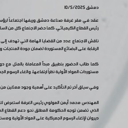
دمشق 10/5/2025
عقد في مقر غرفة صناعة دمشق وريفها اجتماعاً لرؤساء
رئيس القطاع الكيميائي، كما حضر الاجتماع كل من السادة
ناقش الاجتماع عدد من القضايا الهامة التي تهدف إلى
الرقابة على البضائع المستوردة لضمان جودة المنتجات و
كما طالب الحضور بتطبيق مبدأ المعاملة بالمثل مع دول 
مستوردات المواد الأولية نظراً ارتفاعها، والغاء الرسوم ال
وفي سياق آخر تم التأكيد على أهمية وجود ممثلين من لج
المهندس محمد أيمن المولوي رئيس الغرفة استعرض للحضو
الذي تضمن توجه الحكومة المطلق نحو دعم القطاع الصناع
ديروان لإلغاء الرسوم الجمركية على المواد الأولية ومست