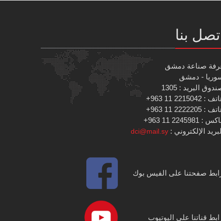
تصل بنا
رفة صناعة دمشق
وريا - دمشق
دوق البريد : 1305
 : 2215042 11 963+
 : 2222205 11 963+
س : 2245981 11 963+
بريد الإلكتروني :
dci@mail.sy
ابط صفحتنا على الفيس بوك
ابط قناتنا على اليوتيوب