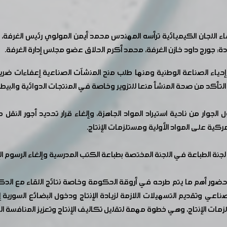
 اللجان الكيميائية ترأسه المهندس محمد أيمن المولوي رئيس الغرفة، 
: جورج داود خازن الغرفة، محمد أكرم الحلاق عضو مجلس إدارة الغرفة.
 إحياء الصناعة الوطنية ومنها طلب منح المنشآت الصناعية إعفاءات ض
التأكد من صحة المنشأ منعا للتزوير وخاصة في المنتجات الدوائية والبي
الجوار من ناحية استيراد المواد الجاهزة، وإلغاء قرار تحديد أجور الن
جمركية على المواد الأولية ومستلزمات الإنتاج.
نة الطباعة في اللجنة المختصة بطباعة الكتب المدرسية وإلغاء الرسوم ا
ر أهم ما يتم طرحه في أروقة الحكومة وخاصة نتائج اللقاء مع الدكتو
ي وتقديم التسهيلات اللازمة لزيادة الإنتاج ودخول البضائع السورية إل
لزمات الإنتاج، وهي خطوة مهمة لتقليل تكاليف الإنتاج وتعزيز المنافسة ال