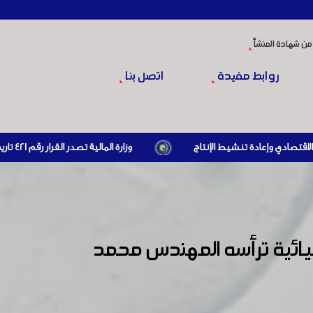
من شهادة المنشأ
روابط مفيدة
اتصل بنا
وزارة المالية تصدر القرار رقم 421 تاريخ 24/3/2026 المتضمن الزام المستوردين بإبراز براءة ذمة مالية سارية صادرة عن الهيئة العامة للضرائب والرسوم أو مديرياتها عند القيام بعمليات الاستيراد
يائية ترأسه المهندس محمد