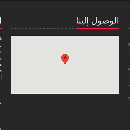
الوصول إلينا
ا
غ
س
صن
هاتف
هاتف
ر
فاك
ال
ر
ر
ر