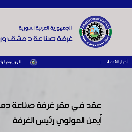
أخبار الاقتصاد
|
المرسوم الرئاسي رقم /69/ لعام 2026 .. دعم ضريبي للمنشآت المتضررة في إطار مسار التعافي الاقتصادي وإعادة تنشيط
عقد في مقر غرفة صناعة دمشق 
أيمن المولوي رئيس الغرفة