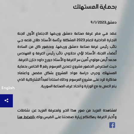
بحماية المستهلك
دمشق 4/1/2023
عقد في مقر غرفة صناعة دمشق وريفها الاجتماع الأول للجنة
التجارة الداخلية للعام 2023 المشكلة برئاسة الأستاذ طلال قلعه جي
نائب رئيس غرفة صناعة دمشق وريفها، وبحضور كل من السادة
أعضاء اللجنة: الأستاذ لؤي نحلاوي نائب رئيس الغرفة و المهندس
محمد أيمن مولوي أمين سر الغرفة والأستاذ جورج داود خازن الغرفة.
حيث استعرض الحضور مشروع تعديل المرسوم رقم 8 الخاص بحماية
المستهلك وجرى دراسة مواد المشروع بشكل مفصل واعتماد
مذكرة للرد على مشروع المرسوم وذلك استناداَ لمبدأ التشاركية الذي
يتم العمل به مع الوزارة واتحاد غرف الصناعة السورية.
English
لمشاهدة المزيد من صور هذا الخبر ولمعرفة المزيد عن نشاطات
وأخبار الغرفة يمكنكم زيارة صفحتنا على الفيس بوك
بالضغط هنا