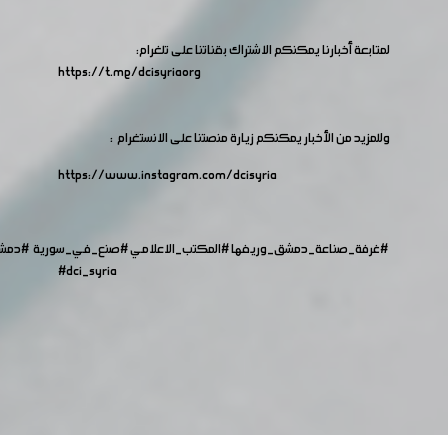
لمتابعة أخبارنا يمكنكم الاشتراك بقناتنا على تلغرام:
https://t.me/dcisyriaorg
وللمزيد من الأخبار يمكنكم زيارة منصتنا على الانستغرام :
https://www.instagram.com/dcisyria​
#غرفة_صناعة_دمشق_وريفها
#المكتب_الاعلامي
#صنع_في_سورية
#دمش
#dci_syria