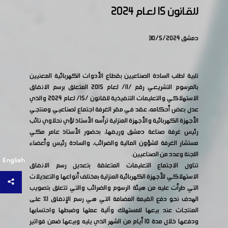
للقانون 15 لعام 2024
دمشق 30/5/2024
تلبية لطلب السادة الصناعيين بقطاع الأدوات الكهربائية المعنيين
بالمرسوم التشريعي رقم /11/ لعام 2015 المتعلق برسم الانفاق
الاستهلاكي والتعليمات التنفيذية للقانون /15/ لعام 2024 والذي
عدل بعض أحكامه، عقد في مقر الغرفة اجتماع لصناعيي ومنتجي
الأجهزة الكهربائية والأجهزة المنزلية ترأسه الأستاذ لؤي نحلاوي نائب
رئيس غرفة صناعة دمشق وريفها، بحضور الأستاذ عامر مكي
مستشار الغرفة للشؤون المالية والضرائب، والسادة رئيس وأعضاء
اللجنة وعدد من الصناعيين.
English
تناول الاجتماع التعليمات المتعلقة بتعديل رسم الانفاق
الاستهلاكي للأجهزة الكهربائية المنزلية بمختلف أنواعها والتعديلات
التي طرأت عليه من هيئة الرسوم والضرائب والتي تتعلق بتصويب
الهدف نحو دفع القيمة المضافة التي هي رسم الإنفاق 1% على
المنتجات عند بيعها للمستهلك وآلية عملها وضبطها واحتسابها
ودفعها خلال مدة 10 أيام من الشهر الذي يليه وبيعها ضمن فواتير