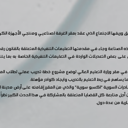
وريفها الاجتماع الذي عقد بمقر الغرفة لصناعيي ومنتجي الأجهزة الكه
مل على بعض التعديلات الواردة في التعليمات التنفيذية الخاصة به بما ي
د في مقر وزارة التعليم العالي لوضع مشروع خطة تدريب عملي لطلاب المعا
 يساهم في ربط التعليم بالتدريب وايجاد كوادر مؤهلة.
ات السورية "اكسبو سورية" والذي من المقرر إقامته على أرض مدينة ا
جل متابعة كل القضايا المتعلقة بالمشاركة في هذا الحدث الكبير نظرا
ارية من عدة دول.