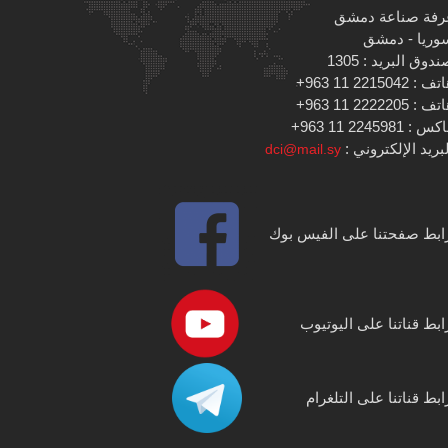
رفة صناعة دمشق
وريا - دمشق
دوق البريد : 1305
 : 2215042 11 963+
 : 2222205 11 963+
س : 2245981 11 963+
بريد الإلكتروني :
dci@mail.sy
ابط صفحتنا على الفيس بوك
ابط قناتنا على اليوتيوب
ابط قناتنا على التلغرام