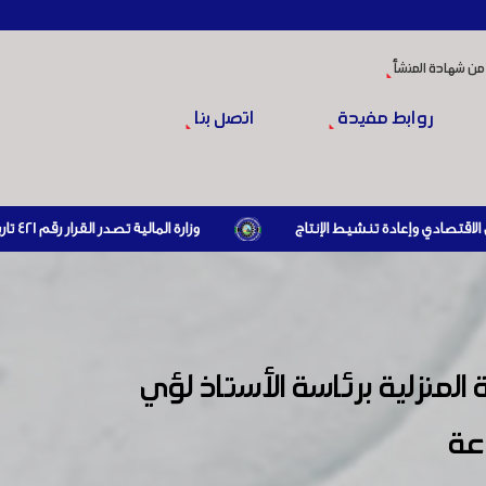
من شهادة المنشأ
روابط مفيدة
اتصل بنا
وزارة المالية تصدر القرار رقم 421 تاريخ 24/3/2026 المتضمن الزام المستوردين بإبراز براءة ذمة مالية سارية صادرة عن الهيئة العامة للضرائب والرسوم أو مديرياتها عند القيام بعمليات الاستيراد
لمنزلية برئاسة الأستاذ لؤي
عة