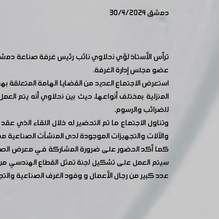
دمشق 30/4/2024
ترأس الأستاذ لؤي نحلاوي نائب رئيس غرفة صناعة دمشق 
عضو مجلس إدارة الغرفة.
المنزلية بمختلف أنواعها، حيث بين نحلاوي أنه يتم الع
للضرائب والرسوم.
وتناول الاجتماع ما تم التحضير له خلال اللقاء الذي عق
والآلات والتجهيزات الموجودة لدى المنشآت الصناعية مما
كما أكد الحضور على ضرورة المشاركة في معرض الصادر
سيتم العمل على تشكيل لجنة تمثل القطاع الهندسي من أ
عدد كبير من رجال الأعمال و وفود الغرف الصناعية والتج