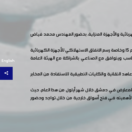
ربائية والأجهزة المنزلية، بحضور المهندس محمد فياض
استعرض الاجتماع العديد من القضايا الهامة المتعلقة بهذه الصناعة وجاء في مقدمتها التعليمات التنفيذية المتعلقة بالقانون رقم 15 وخاصة رسم الانفاق الاستهلاكي للأجهزة الكهربائية
تناسب ويتوافق مع الصناعي بالشراكة مع الهيئة العامة
English
هد التقانية والكليات التطبيقية للاستفادة من المخابر
لمعارض في دمشق خلال شهر أيلول من هذا العام، حيث
ً لأهميته في فتح أسواق خارجية من خلال تواجد وحضور