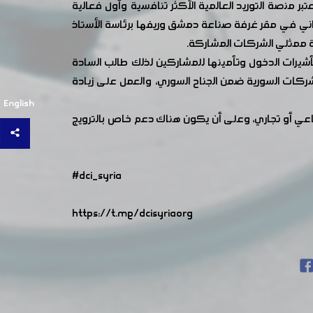
ي أقيمت في دبي خلال الفترة من 21 وحتى 25 شباط الماضي والذي يعتبر منصة التوريد العالمية الأكثر تنافسية وأول فعالية
اني في مقر غرفة صناعة دمشق وريفها برئاسة الأستاذ
ة ممثلي الشركات المشاركة.
يرات الدخول وتأمينها للمشاركين لذلك طالب السادة
ركات السورية ضمن الجناح السوري، والعمل على زيادة
English
ي أو تجاري، وعلى أن يكون هناك دعم خاص بالترويج
#dci_syria
https://t.me/dcisyriaorg