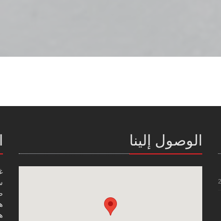
الوصول إلينا
ا
غ
س
صن
هاتف
هاتف
ر