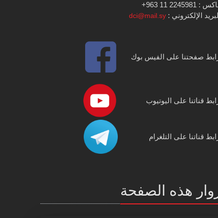
س : 2245981 11 963+
بريد الإلكتروني :
dci@mail.sy
ابط صفحتنا على الفيس بوك
ابط قناتنا على اليوتيوب
ابط قناتنا على التلغرام
وار هذه الصفحة