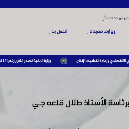
من شهادة المنشأ
روابط مفيدة
اتصل بنا
وزارة المالية تصدر القرار رقم 421 تاريخ 24/3/2026 المتضمن الزام المستوردين بإبراز براءة ذمة مالية سارية صادرة عن الهيئة العامة للضرائب والرسوم أو مديرياتها عند القيام بعمليات الاستيراد
ئاسة الأستاذ طلال قلعه جي