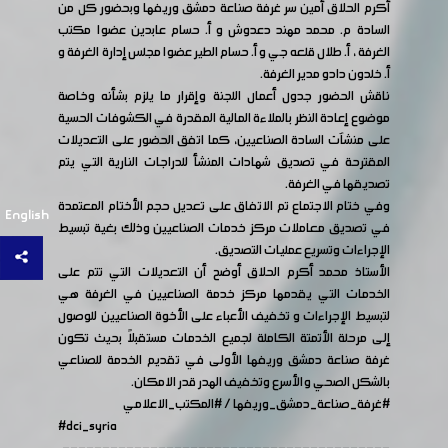
أكرم الحلاق أمين سر غرفة صناعة دمشق وريفها وبحضور كل من
السادة م. محمد مهند دعدوش و أ. حسام عابدين عضوا مكتب
الغرفة ، أ. طلال قلعه جي و أ. حسام الطير عضوا مجلس إدارة الغرفة و
أ. خلدون دادو مدير الغرفة.
ناقش الحضور جدول أعمال اللجنة وإقرار ما يلزم بشأنه وخاصة
موضوع إعادة النظر بالملاءة المالية المقدرة في الكشوفات الحسية
على منشآت السادة الصناعيين، كما اتفق الحضور على التعديلات
المقترحة في تصديق شهادات المنشأ للدراجات النارية التي يتم
تصديقها في الغرفة.
وفي ختام الاجتماع تم الاتفاق على تعديل حجم الأختام المعتمدة
English
في تصديق معاملات مركز خدمات الصناعيين وذلك بغية تبسيط
الإجراءات وتسريع عمليات التصديق.
الأستاذ محمد أكرم الحلاق أوضح أن التعديلات التي تتم على
الخدمات التي يقدمها مركز خدمة الصناعيين في الغرفة هي
لتبسيط الإجراءات و تخفيف الأعباء على الأخوة الصناعيين للوصول
إلى مرحلة الأتمتة الكاملة لجميع الخدمات مستقبلاً بحيث تكون
غرفة صناعة دمشق وريفها الأولى في تقديم الخدمة للصناعي
بالشكل الصحي والأسرع وتخفيف الهدر قدر الامكان.
#غرفة_صناعة_دمشق_وريفها
/
#المكتب_الاعلامي
#dci_syria