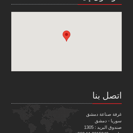
اتصل بنا
غرفة صناعة دمشق
سوريا - دمشق
صندوق البريد : 1305