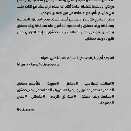
عدد من المنشآت و المراحل التي وصلت لها من إعادة ترميم واقلاع
وإنتاج، وبالنسبة للنقطة الطبية أكد انه سيتم ابرام عقد مع كادر طبي
في حال تم تأمينه واعتماده من قبل لجنة تل كردي.
حضر الاجتماع كل من المهندس أسعد خلوف مدير المناطق الصناعية
بمحافظة ريف دمشق و احمد عبد الله أمين عام محافظة ريف دمشق
و حسين هويتي مدير اتصالات ريف دمشق و إياد الخوري مدير
كهرباء ريف دمشق.
لمتابعة أخبارنا يمكنكم الاشتراك بقناتنا على تلغرام:
https://t.me/dcisyriaorg
#المكتب_الاعلامي
#دمشق
#سورية
#لأجلك_دمشق
#غرفة_صناعة_دمشق_وريفها
#الكهرباء
#محافظة_ريف_دمشق
#محافظ_ريف_دمشق
#لجنة_تل_كردي
#مشاكل
#حلول
#مقترحات
#dci_syria