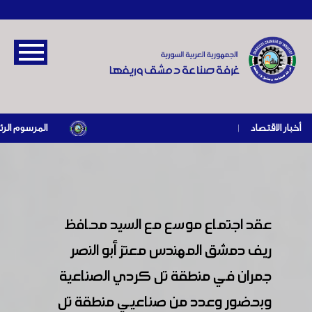
أخبار الاقتصاد
|
المرسوم الرئاسي رقم /69/ لعام 2026 .. دعم ضريبي للمنشآت المتضررة في 
عقد اجتماع موسع مع السيد محافظ
ريف دمشق المهندس معتز أبو النصر
جمران في منطقة تل كردي الصناعية
وبحضور وعدد من صناعيي منطقة تل