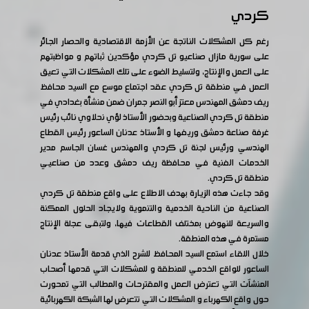
كردي
رغم كل المشكلات الناتجة عن الأزمة الاقتصادية والحصار الجائر
على سورية مازال صناعيو تل كردي مؤكدين ثباتهم و مواظبتهم
على العمل والإنتاج، ولتسليط الضوء على تلك المشكلات التي تعيق
العمل في منطقة تل كردي عقد اجتماع موسع مع السيد محافظ
ريف دمشق المهندس معتز أبو النصر جمران ضمن منشأة بغدادي في
منطقة تل كردي الصناعية وبحضور الأستاذ لؤي نحلاوي نائب رئيس
غرفة صناعة دمشق وريفها و الأستاذ عدنان الساعور رئيس القطاع
الهندسي ورئيس لجنة تل كردي والمهندس غسان الجاسم مدير
الخدمات الفنية في محافظة ريف دمشق وعدد من صناعيي
منطقة تل كردي.
وقد جاءت هذه الزيارة بهدف الاطلاع على واقع منطقة تل كردي
الصناعية من الناحية الخدمية والتنموية ولايجاد الحلول الممكنة
والسريعة للنهوض بمختلف القطاعات فيها، ولتبقى عجلة الإنتاج
مستمرة في هذه المنطقة.
خلال اللقاء استمع السيد المحافظ للشرح الذي قدمة الأستاذ عدنان
الساعور للواقع الخدمي للمنطقة و للمشكلات التي قدمها أصحاب
المنشآت التي تعترض العمل والمقترحات والمطالب التي تمحورت
حول واقع الكهرباء و المشكلات التي تتعرض لها الشبكة الكهربائية