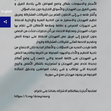
الأسعار والحسومات بشكل واضح للمواطن كي يلاحظ الفرق و
يلمس الفرق بين المهرجان والأسواق التجارية دون عناء السؤال.
English
وأشار قلعه جي إلى التعاون المثمر بين الشركات المشاركة وفريق
تنظيم المهرجان والاستمرار به من الناحية الفنية والإدارية للحفاظ
على تجهيزات المعرض و نظافة وسلامة الأماكن التي تقام بها
دورات المهرجان ومحاولة الابتعاد عن أي تجاوزات تحدُث من البعض
بدون الرجوع إلى فريق عمل المهرجان للحفاظ على جودة العمل
وتقديم الخدمة المثلى للشركات المشاركة وللزوار.
كما طرحت العديد من التساؤلات والأفكار البناءة خلال الاجتماع من
ناحية التنظيم والأداء والجهود المبذولة من الغرفة وكادرها العامل
في المهرجان على كافة الصعد والتي خلصت إلى وضع أفكار
جديدة تخدم عمل المهرجان و استمراريته بالشكل الأفضل والروح
الجديدة التي تواكب و تلبي رغبات المواطنين وتحقق الفائدة
المرجوة من وجود مهرجان صنع في سورية.
لمتابعة أخبارنا يمكنكم الاشتراك بقناتنا على تلغرام:
https://t.me/dcisyriaorg