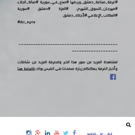
#غرفة_صناعة_دمشق_وريفها
​​
#صنع_في_سورية
​​
#صالة_الجلاء
#مهرجان_التسوق_الشهري
​​
#المزة
#دمشق
#سورية
#المكتب_الإعلامي
#لأجلك_دمشق
#dci_syria
-----------------------------------------
-------------------
لمشاهدة المزيد من صور هذا الخبر ولمعرفة المزيد عن نشاطات
وأخبار الغرفة يمكنكم زيارة صفحتنا على الفيس بوك
بالضغط هنا
ابقى على تواصل