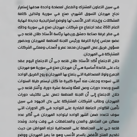
في سبيل التعاون المشترك والفعال لمصلحة واحدة هدفها إستمرار
نجاح مهرجان التسوق الشهري صنع في سورية ولتذليل كافة
المشكلات وإيجاد الحل الأنسب لها ولوضع استراتيجية جديدة لنهاية
العام 2021 عقد اجتماع مع شركات مهرجان صنع في سورية وذلك
في مقر غرفة صناعة دمشق وريفها برئاسة الأستاذ طلال قلعه جي
عضو مجلس إدارة الغرفة ورئيس اللجنة المنظمة للمهرجان وبحضور
مسؤول فريق عمل المهرجان محمد عمر و أصحاب وممثلي الشركات
المشاركة في المهرجان.
خلال الاجتماع أكد الأستاذ طلال قلعه جي أن الاجتماع اليوم عقد
بناء على قاعدة أساسية هي أن مهرجان صنع في سورية هو مهرجان
الجميع ولولا المصداقية التي يتمتع بها المهرجان و روح الفريق الواحد
التي تسوده وجعلت منه أسرة كبيرة ما كان ليستمر طيلة السنوات
السبع وبعدد دورات وصل للمئة وتسعة عشرة دورة، وأشار قلعه جي
خلال الاجتماع إلى أن اللجنة المنظمة تعمل على تكثيف دورات
المهرجان وطالب الشركات المشاركة على بذل الجهود في سبيل
تأمين الكوادر العاملة القادرة على التواجد في كل الدورات التي
سوف تتعدد ضمن الشهر الواحد ليتواجد المهرجان في أكبر عدد
ممكن من المناطق والمدن والمحافظات في وقت واحد، وشدد
قلعه جي على المحافظة على المصداقية تجاه المواطن من حيث
تقديم المنتج الأفضل بالسعر الأنسب وهو ما يميز المهرجان ووضع