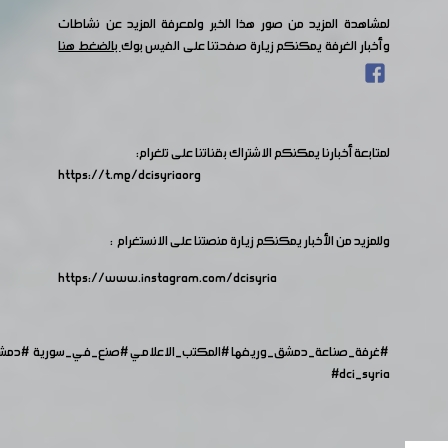
لمشاهدة المزيد من صور هذا الخبر ولمعرفة المزيد عن نشاطات
وأخبار الغرفة يمكنكم زيارة صفحتنا على الفيس بوك
بالضغط هنا
لمتابعة أخبارنا يمكنكم الاشتراك بقناتنا على تلغرام:
https://t.me/dcisyriaorg
وللمزيد من الأخبار يمكنكم زيارة منصتنا على الانستغرام :
https://www.instagram.com/dcisyria​
#غرفة_صناعة_دمشق_وريفها
#المكتب_الاعلامي
#صنع_في_سورية
#دمش
#dci_syria