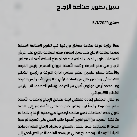
سبيل تطوير صناعة الزجاج
دمشق 16/1/2023
عملاً برؤية غرفة صناعة دمشق وريفها في تطوير الصناعة المحلية
ومنها صناعة الزجاج في سبيل استمرار هذه الصناعة بالتربع على عرش
الصناعات طوال الحقب الماضية، عقد اجتماع للسادة أصحاب معامل
الزجاج في مقر الغرفة برئاسة الأستاذ غزوان المصري رئيس الغرفة
والأستاذ حسام عابدين عضو مجلس ادارة الغرفة و رئيس القطاع
الكيميائي وبحضور كل من السادة: لؤي نحلاوي نائب رئيس الغرفة
وم. محمد أيمن مولوي أمين سر الغرفة، وسامر العظمة نائب رئيس
القطاع الكيميائي.
تم خلال الاجتماع إعادة تشكيل لجنة معامل الزجاج وانتخاب الأستاذ
سامر محفوظ رئيساً لها، وتقرر ضم مصنعي الألمنيوم إلى اللجنة
كون هذه الصناعات تعتبر مكملة لبعضها في عملية الإنتاج، كما تم
مناقشة العديد من المواضيع أهمها طلب العمل على تمديد توصية
اللجنة الاقتصادية فيما يتعلق بالسماح باستيراد الزجاج الملون ومادة
المرايا كونه لا يوجد منتج محلي من هذه المادة الأمر الذي ادى إلى