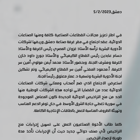
دمشق 5/2/2023
في اطار تعزيز مجالات القطاعات الصناعية كافة ومنها الصناعات
الدوائية، عقد اجتماع في مقر غرفة صناعة دمشق وريفها لشركات
الأدوية البشرية ترأسه الأستاذ غزوان المصري رئيس الغرفة والأستاذ
حسام عابدين رئيس القطاع الكيميائي والأستاذ جورج داود خازن
الغرفة ومشرف اللجنة، وبحضور الأستاذ محمد أيمن مولوي أمين سر
الغرفة، أ.محمود المفتي أمين سر القطاع الكيميائي، وتم تشكيل
لجنة الأدوية البشرية وتسمية د. عمار معتوق رئيساً للجنة.
استعرض الاجتماع الذي ضم أصحاب وممثلي شركات الصناعات
الدوائية عدد من القضايا التي تواجه هذه الشركات الوطنية منها
الحد من منح التراخيص الدوائية الجديدة كون المعامل الموجودة
في سورية تغطي حاجة الشرق الأوسط في حال توفر الدعم المناسب
وتهيئة الظروف المناسبة للعمل بالطاقات الإنتاجية الكاملة.
كما طالب الأخوة الصناعيون العمل على تسهيل إجراءات منح
التراخيص لأي صنف دوائي جديد حيث أن الإجراءات تأخذ مدة
طويلة لإصدار الترخيص.