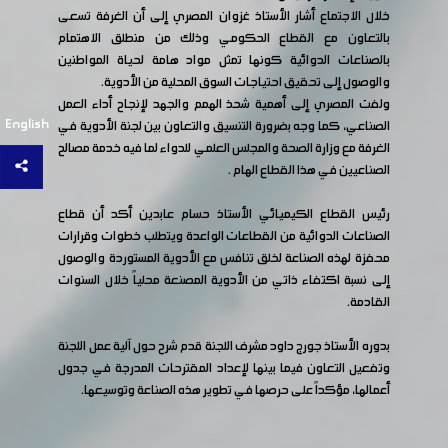
خلال الاجتماع أشار الأستاذ غزوان المصري إلى أن الغرفة تسعى
بالتعاون مع القطاع الحكومي وذلك من منطلق الاهتمام
بالصناعات الدوائية كونها تمثل مواد هامة لحياة المواطنين
والوصول إلى تحقيق احتياجات السوق المحلية من الأدوية.
ولفت المصري إلى أهمية شحذ الهمم والجهد لإنجاح أداء العمل
English
الصناعي، كما وجه بضرورة التنسيق والتعاون بين لجنة الأدوية في
الغرفة مع وزارة الصحة والمجلس العلمي للدواء لما فيه خدمة مصالح
الصناعيين في هذا القطاع الهام .
رئيس القطاع الكيميائي الأستاذ حسام عابدين أكد أن قطاع
الصناعات الدوائية من القطاعات الواعدة ويتطلب خطوات وقرارات
محفزة لهذه الصناعة لخلق تنافس مع الأدوية المستوردة والوصول
إلى نسبة اكتفاء ذاتي من الأدوية المصنعة محلياً خلال السنوات
القادمة.
بدوره الأستاذ جورج داود مشرف اللجنة قدم شرح حول آلية عمل اللجنة
وتفعيل التعاون فيما بينها لإعداد المقترحات المدرجة في جدول
أعمالها، مؤكداً على حرصها في تطوير هذه الصناعة وتوسيعها.