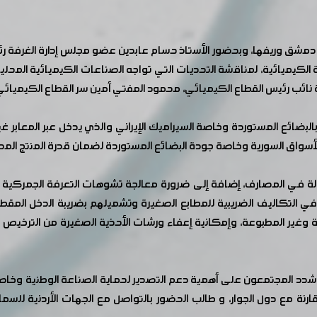
ق وريفها، وبحضور الأستاذ حسام عابدين عضو مجلس إدارة الغرفة رئيس ا
ة الكيميائية، لمناقشة التحديات التي تواجه الصناعات الكيميائية المح
نائب رئيس القطاع الكيميائي، محمود المفتي أمين سر القطاع الكيميائي، 
بالبضائع المستوردة وخاصة السيراميك الإيراني والذي يدخل عبر المعابر غ
لأسواق السورية وخاصة جودة البضائع المستوردة لضمان قدرة المنتج الم
ة في المصارف، إضافة إلى ضرورة معالجة تشوهات التعرفة الجمركية و
 في التكاليف الضريبية للمطابع الصغيرة وتشميلهم بضريبة الدخل المقطوع
وعة وغير المطبوعة، وإمكانية إعفاء ورشات الأحذية الصغيرة من الترخيص 
شدد المجتمعون على أهمية دعم التصدير لحماية الصناعة الوطنية وخاص
ارنة مع دول الجوار، و طالب الحضور بالتواصل مع الجهات الأردنية للسم