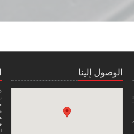
الوصول إلينا
ا
غ
س
صن
هاتف
هاتف
ر
فاك
ال