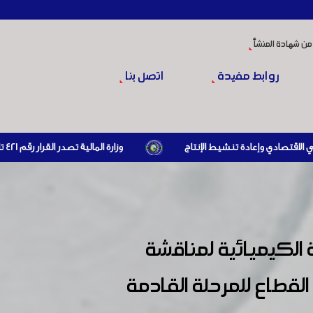
من شهادة المنشأ
روابط مفيدة
اتصل بنا
وزارة المالية تصدر القرار رقم 421 تاريخ 24/3/2026 المتضمن الزام المستوردين بإبراز براءة ذمة مالية سارية صادرة عن الهيئة العامة للضرائب والرسوم أو مديرياتها عند القيام بعمليات الاستيراد
الكيميائية لمناقشة
لقطاع للمرحلة القادمة