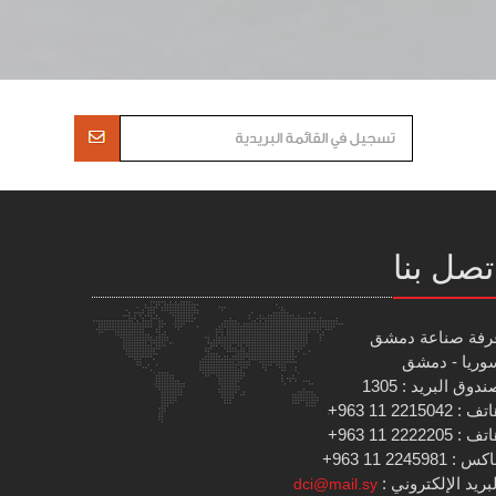
تصل بنا
رفة صناعة دمشق
وريا - دمشق
دوق البريد : 1305
 : 2215042 11 963+
 : 2222205 11 963+
س : 2245981 11 963+
بريد الإلكتروني :
dci@mail.sy