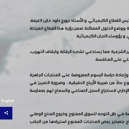
لقطاع الكيميائي، و الأستاذ جورج داود خازن الغرفة،
لية ووضع الحلول الممكنة ضمن رؤية هذا القطاع للمرحلة
و رؤوساء اللجان الكيميائية.
ير الشرعية مما يستدعي تشديد الرقابة وايقاف التهريب،
حلي على المنافسة.
إعادة دراسة الرسوم المفروضة على المنتجات الجاهزة
 بدلاً من ضريبة الأرباح الحقيقية ، وضرورة التمييز في
الإداري لاستخراج السجل الصناعي والسماح لهم بممارسة
English
ة في ظل التوجه للسوق المفتوح وخروج المنتج الوطني
اح بتصدير بعض المنتجات الممنوع استيرادها من الجانب